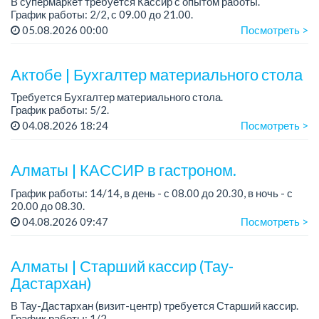
В супермаркет требуется Кассир с опытом работы.
График работы: 2/2, с 09.00 до 21.00.
05.08.2026 00:00
Посмотреть >
Условия:
- Официальное трудоустройство.
- Есть развозка: юг, город, Майкудук.
Актобе | Бухгалтер материального стола
Требуется Бухгалтер материального стола.
График работы: 5/2.
04.08.2026 18:24
Посмотреть >
Требования:
• Высшее или среднее специальное образование в области
бухгалтерии, учета или экономики.
Алматы | КАССИР в гастроном.
• ...
График работы: 14/14, в день - с 08.00 до 20.30, в ночь - с
20.00 до 08.30.
Зарплата: 170 000 тенге....
04.08.2026 09:47
Посмотреть >
Алматы | Старший кассир (Тау-
Дастархан)
В Тау-Дастархан (визит-центр) требуется Старший кассир.
График работы: 1/2.