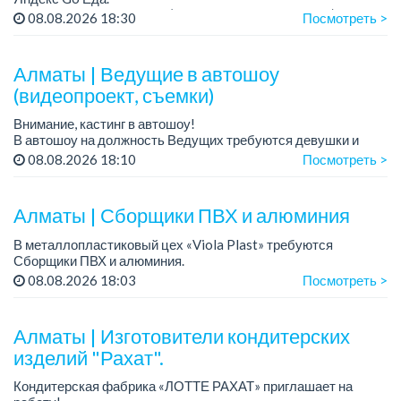
Условия: работа в офисе (Абылай хана - Макатаева).
08.08.2026 18:30
Посмотреть >
График работы: 5/2, пятидневка, с 9 до 18 час.
Требован...
Алматы | Ведущие в автошоу
(видеопроект, съемки)
Внимание, кастинг в автошоу!
В автошоу на должность Ведущих требуются девушки и
парни. А также авто эксперты и авто перекупы.
08.08.2026 18:10
Посмотреть >
Преимущество для соискателей:
– знание автомоб...
Алматы | Сборщики ПВХ и алюминия
В металлопластиковый цех «Viola Plast» требуются
Сборщики ПВХ и алюминия.
График работы: 5/2, с 08.00 до 17.00.
08.08.2026 18:03
Посмотреть >
Зарплата: от 300 000 тенге.
По всем вопросам обращаться по теле...
Алматы | Изготовители кондитерских
изделий "Рахат".
Кондитерская фабрика «ЛОТТЕ РАХАТ» приглашает на