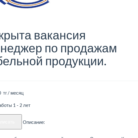
крыта вакансия
неджер по продажам
бельной продукции.
 тг / месяц
боты 1 - 2 лет
аписать
Описание: