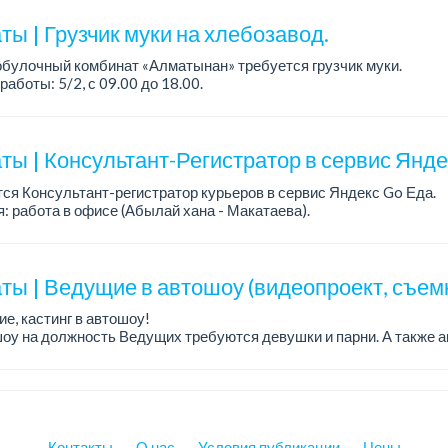
ия: оп...
ы | Грузчик муки на хлебозавод.
булочный комбинат «Алматынан» требуется грузчик муки.
работы: 5/2, с 09.00 до 18.00.
а: до 200 000 тенге в месяц.
ости: погрузка и выгрузка муки.
ты | Консультант-Регистратор в сервис Янд
ся Консультант-регистратор курьеров в сервис Яндекс Go Еда.
: работа в офисе (Абылай хана - Макатаева).
работы: 5/2, пятидневка, с 9 до 18 час.
н...
ты | Ведущие в автошоу (видеопроект, съем
е, кастинг в автошоу!
оу на должность Ведущих требуются девушки и парни. А также а
рекупы.
щество для соискателей:
е автомоб...
Контакты
О нас
Условия публикации
Цены