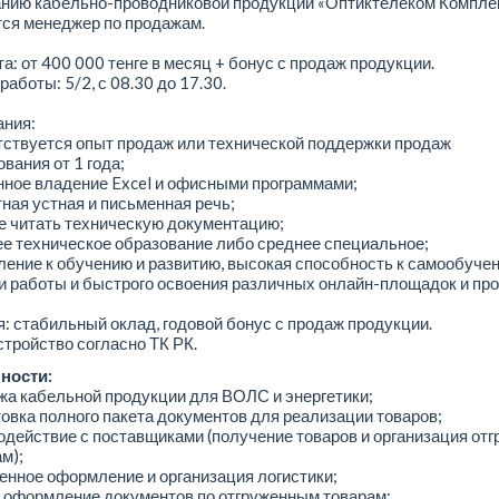
анию кабельно-проводниковой продукции «Оптиктелеком Компле
тся менеджер по продажам.
а: от 400 000 тенге в месяц + бонус с продаж продукции.
работы: 5/2, с 08.30 до 17.30.
ания:
тствуется опыт продаж или технической поддержки продаж
вания от 1 года;
нное владение Excel и офисными программами;
тная устная и письменная речь;
е читать техническую документацию;
е техническое образование либо среднее специальное;
ление к обучению и развитию, высокая способность к самообуче
и работы и быстрого освоения различных онлайн-площадок и про
: стабильный оклад, годовой бонус с продаж продукции.
тройство согласно ТК РК.
ности:
жа кабельной продукции для ВОЛС и энергетики;
товка полного пакета документов для реализации товаров;
одействие с поставщиками (получение товаров и организация отг
м);
енное оформление и организация логистики;
и оформление документов по отгруженным товарам;