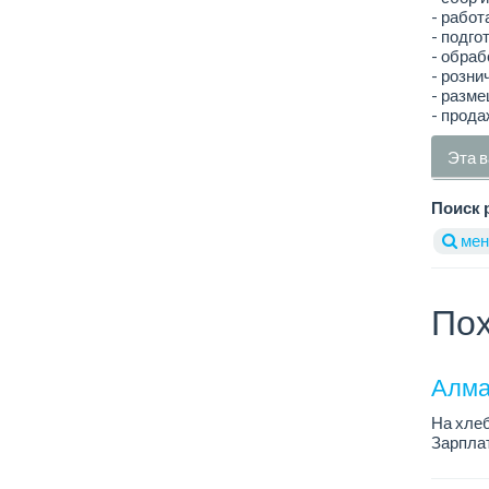
- работ
- подго
- обраб
- розни
- разме
- прода
Эта в
Поиск 
мен
Пох
Алма
На хлеб
Зарплат
График 