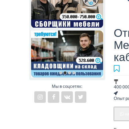
От
Ме
ка
Мы в соцсетях:
400 000
Опыт ра
н