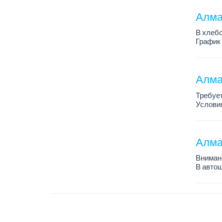
Требован
Алмат
В хлебо
График 
Зарплат
Обязанн
У...
Алма
Требует
Условия
График 
Требова
Алма
Внимани
В автош
авто пе
Преиму
– знани