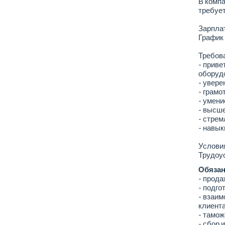
В комп
требуе
Зарплат
График 
Требов
- приве
оборудо
- увере
- грамо
- умени
- высше
- стрем
- навык
Условия
Трудоус
Обязан
- прода
- подго
- взаим
клиента
- тамож
- сбор 