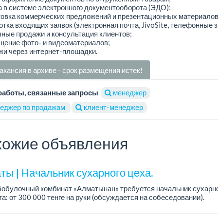
а в системе электронного документооборота (ЭДО);
товка коммерческих предложений и презентационных материалов
отка входящих заявок (электронная почта, JivoSite, телефонные з
чные продажи и консультация клиентов;
щение фото- и видеоматериалов;
жи через интернет-площадки.
акансия в архиве - срок размещения истек!
работы, связанные запросы
менеджер
еджер по продажам
клиент-менеджер
ожие объявления
ты | Начальник сухарного цеха.
обулочный комбинат «Алматынан» требуется начальник сухарно
а: от 300 000 тенге на руки (обсуждается на собеседовании).
работы: 5/2.