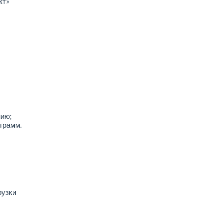
кт»
нию;
грамм.
рузки