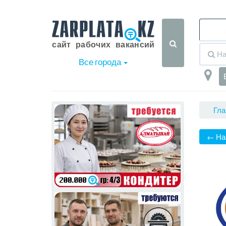
Все города
Гла
← На