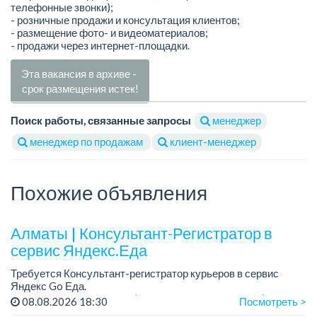
телефонные звонки);
- розничные продажи и консультация клиентов;
- размещение фото- и видеоматериалов;
- продажи через интернет-площадки.
Эта вакансия в архиве -
срок размещения истек!
Поиск работы, связанные запросы
менеджер
менеджер по продажам
клиент-менеджер
Похожие объявления
Алматы | Консультант-Регистратор в
сервис Яндекс.Еда
Требуется Консультант-регистратор курьеров в сервис
Яндекс Go Еда.
Условия: работа в офисе (Абылай хана - Макатаева).
08.08.2026 18:30
Посмотреть >
График работы: 5/2, пятидневка, с 9 до 18 час.