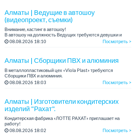
Требован...
Алматы | Ведущие в автошоу
(видеопроект, съемки)
Внимание, кастинг в автошоу!
В автошоу на должность Ведущих требуются девушки и
парни. А также авто эксперты и авто перекупы.
08.08.2026 18:10
Посмотреть >
Преимущество для соискателей:
– знание автомоб...
Алматы | Сборщики ПВХ и алюминия
В металлопластиковый цех «Viola Plast» требуются
Сборщики ПВХ и алюминия.
График работы: 5/2, с 08.00 до 17.00.
08.08.2026 18:03
Посмотреть >
Зарплата: от 300 000 тенге.
По всем вопросам обращаться по теле...
Алматы | Изготовители кондитерских
изделий "Рахат".
Кондитерская фабрика «ЛОТТЕ РАХАТ» приглашает на
работу!
График работы: сменный.
08.08.2026 18:02
Посмотреть >
Зарплата: от 202 729 до 330 216 тенге.