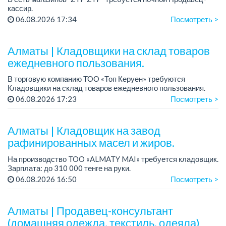
кассир.
График работы: 2/2, с 20:00 до 08:00.
06.08.2026 17:34
Посмотреть >
Требования: знание программы 1С.
Условия: Трудоустройство официальное, с...
Алматы | Кладовщики на склад товаров
ежедневного пользования.
В торговую компанию ТОО «Топ Керуен» требуются
Кладовщики на склад товаров ежедневного пользования.
Зарплата: 248 600 тенге + премия 80 000 тенге.
06.08.2026 17:23
Посмотреть >
График работы: 2/2, сменный, с 08.00 до ...
Алматы | Кладовщик на завод
рафинированных масел и жиров.
На производство TOO «ALMATY MAI» требуется кладовщик.
Зарплата: до 310 000 тенге на руки.
График работы: 5/2, с 08.00 до 17.00.
06.08.2026 16:50
Посмотреть >
Требования: среднее профессиональное образован...
Алматы | Продавец-консультант
(домашняя одежда, текстиль, одеяла)