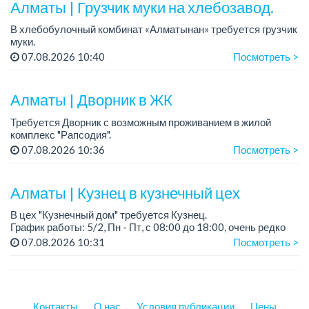
Алматы | Грузчик муки на хлебозавод.
В хлебобулочный комбинат «Алматынан» требуется грузчик
муки.
График работы: 5/2, с 09.00 до 18.00.
07.08.2026 10:40
Посмотреть >
Зарплата: до 200 000 тенге в месяц.
Обязанности: погрузка и выгрузка муки.
У...
Алматы | Дворник в ЖК
Требуется Дворник с возможным проживанием в жилой
комплекс "Рапсодия".
График работы: 6/1, пн-пт.: 08:00 - 16:00; сб.: 08:00 - 12:00.
07.08.2026 10:36
Посмотреть >
Зарплата: 170 000 тенге на руки, 1 раз в месяц.
...
Алматы | Кузнец в кузнечный цех
В цех "Кузнечный дом" требуется Кузнец.
График работы: 5/2, Пн - Пт, с 08:00 до 18:00, очень редко
суббота.
07.08.2026 10:31
Посмотреть >
Зарплата: 300 000 - 500 000 тенге, сдельная.
Требования:
- о...
Контакты
О нас
Условия публикации
Цены