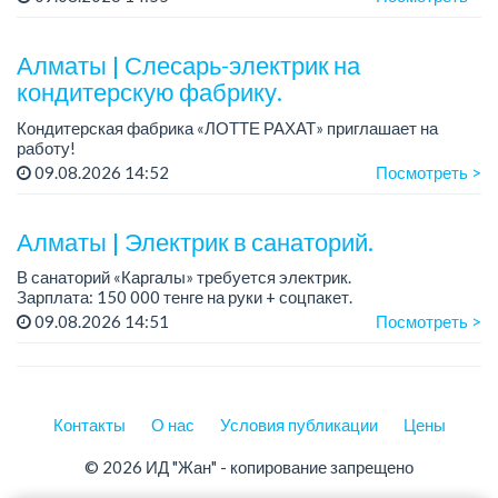
График работы: 5/2, с 8.00 до 17.00.
Условия: стабильная зарплата (указана с вычетом н...
Алматы | Слесарь-электрик на
кондитерскую фабрику.
Кондитерская фабрика «ЛОТТЕ РАХАТ» приглашает на
работу!
График работы: сменный.
09.08.2026 14:52
Посмотреть >
Зарплата: от 359 062 тенге.
Условия: стабильная зарплата (указана с вычетом налогов),
предоставляется...
Алматы | Электрик в санаторий.
В санаторий «Каргалы» требуется электрик.
Зарплата: 150 000 тенге на руки + соцпакет.
График работы: 6/1, c 09.00 до 17.00; в субботу с 09.00 до
09.08.2026 14:51
Посмотреть >
12.00.
Все подробности обсужда...
Контакты
О нас
Условия публикации
Цены
© 2026 ИД "Жан" - копирование запрещено