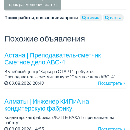
срок размещения истек!
Поиск работы, связанные запросы
химик
вахта
Похожие объявления
Астана | Преподаватель-сметчик
Сметное дело АВС-4
В учебный центр "Карьера СТАРТ" требуется
Преподаватель-сметчик на курс "Сметное дело АВС-4".
09.08.2026 20:49
Посмотреть >
Условия:
работа по гибкому графику, в промежутке с 10.00 до 18.00.
достойная зар...
Алматы | Инженер КИПиА на
кондитерскую фабрику.
Кондитерская фабрика «ЛОТТЕ РАХАТ» приглашает на
работу!
Зарплата: от 287 000 до 405 000 тенге.
09.08.2026 14:55
Посмотреть >