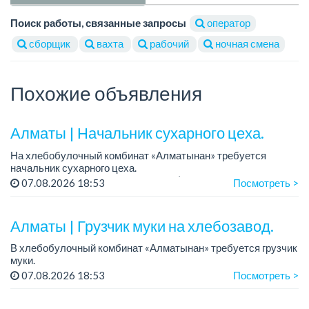
Поиск работы, связанные запросы
оператор
сборщик
вахта
рабочий
ночная смена
Похожие объявления
Алматы | Начальник сухарного цеха.
На хлебобулочный комбинат «Алматынан» требуется
начальник сухарного цеха.
Зарплата: от 300 000 тенге на руки (обсуждается на
07.08.2026 18:53
Посмотреть >
собеседовании).
График работы: 5/2.
Алматы | Грузчик муки на хлебозавод.
Требования: оп...
В хлебобулочный комбинат «Алматынан» требуется грузчик
муки.
График работы: 5/2, с 09.00 до 18.00.
07.08.2026 18:53
Посмотреть >
Зарплата: до 200 000 тенге в месяц.
Обязанности: погрузка и выгрузка муки.