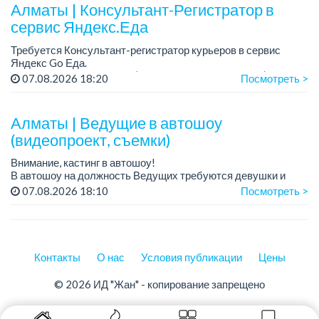
У...
Алматы | Консультант-Регистратор в
сервис Яндекс.Еда
Требуется Консультант-регистратор курьеров в сервис
Яндекс Go Еда.
Условия: работа в офисе (Абылай хана - Макатаева).
07.08.2026 18:20
Посмотреть >
График работы: 5/2, пятидневка, с 9 до 18 час.
Требован...
Алматы | Ведущие в автошоу
(видеопроект, съемки)
Внимание, кастинг в автошоу!
В автошоу на должность Ведущих требуются девушки и
парни. А также авто эксперты и авто перекупы.
07.08.2026 18:10
Посмотреть >
Преимущество для соискателей:
– знание автомоб...
Контакты
О нас
Условия публикации
Цены
© 2026 ИД "Жан" - копирование запрещено