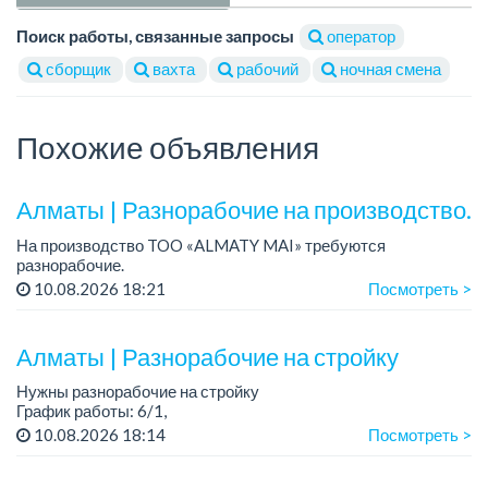
Поиск работы, связанные запросы
оператор
сборщик
вахта
рабочий
ночная смена
Похожие объявления
Алматы | Разнорабочие на производство.
На производство TOO «ALMATY MAI» требуются
разнорабочие.
Зарплата: от 250 000 до 300 000 тенге на руки.
10.08.2026 18:21
Посмотреть >
График работы: 5/2, с 08.00 до 17.00.
Требования: среднее или среднее професси...
Алматы | Разнорабочие на стройку
Нужны разнорабочие на стройку
График работы: 6/1,
- с понедельника по пятницу 8:00-18:00,
10.08.2026 18:14
Посмотреть >
- суббота 08:00-14:00....