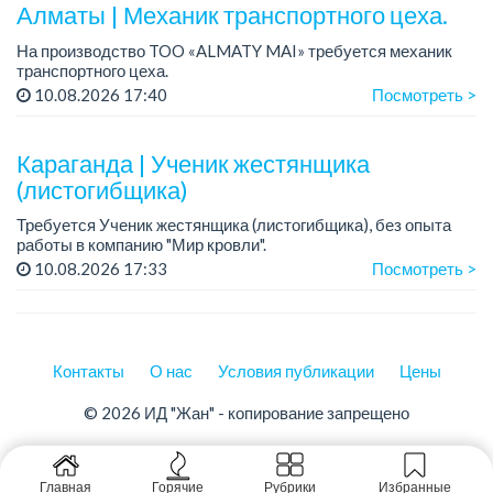
Алматы | Механик транспортного цеха.
На производство TOO «ALMATY MAI» требуется механик
транспортного цеха.
Зарплата: до 380 000 тенге на руки.
10.08.2026 17:40
Посмотреть >
График работы: 5/2, с 08.00 до 17.00.
Требования: высшее или среднее...
Караганда | Ученик жестянщика
(листогибщика)
Требуется Ученик жестянщика (листогибщика), без опыта
работы в компанию "Мир кровли".
Требования: желание обучится профессии у
10.08.2026 17:33
Посмотреть >
профессионалов.
Научим работать с металлом:
- П...
Контакты
О нас
Условия публикации
Цены
© 2026 ИД "Жан" - копирование запрещено
Главная
Горячие
Рубрики
Избранные