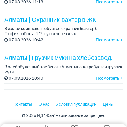
совершеннолетние
07.08.2026 11:18
Посмотреть >
Мы предлагаем:
— Оклад +%
Алматы | Охранник-вахтер в ЖК
— Удобный сменный график
...
В жилой комплекс требуется охранник (вахтер).
График работы: 1/2, сутки через двое.
Требования: без вредных привычек. ...
07.08.2026 10:42
Посмотреть >
Алматы | Грузчик муки на хлебозавод.
В хлебобулочный комбинат «Алматынан» требуется грузчик
муки.
График работы: 5/2, с 09.00 до 18.00.
07.08.2026 10:40
Посмотреть >
Зарплата: до 200 000 тенге в месяц.
Обязанности: погрузка и выгрузка муки.
У...
Контакты
О нас
Условия публикации
Цены
© 2026 ИД "Жан" - копирование запрещено