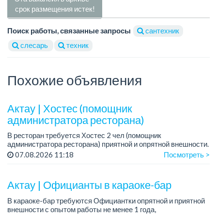
срок размещения истек!
Поиск работы, связанные запросы
сантехник
слесарь
техник
Похожие объявления
Актау | Хостес (помощник
администратора ресторана)
В ресторан требуется Хостес 2 чел (помощник
администратора ресторана) приятной и опрятной внешности.
Требования: ответственная, с опытом работы в ресторане,
07.08.2026 11:18
Посмотреть >
опрятной и приятной внешности, знани...
Актау | Официанты в караоке-бар
В караоке-бар требуются Официантки опрятной и приятной
внешности с опытом работы не менее 1 года,