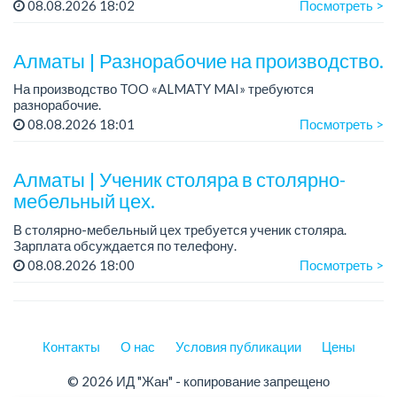
График работы: сменный.
08.08.2026 18:02
Посмотреть >
Зарплата: от 202 729 до 330 216 тенге.
Условия: стабильная зарплата (указана с вычетом налогов),
пред...
Алматы | Разнорабочие на производство.
На производство TOO «ALMATY MAI» требуются
разнорабочие.
Зарплата: от 250 000 до 300 000 тенге на руки.
08.08.2026 18:01
Посмотреть >
График работы: 5/2, с 08.00 до 17.00.
Требования: среднее или среднее професси...
Алматы | Ученик столяра в столярно-
мебельный цех.
В столярно-мебельный цех требуется ученик столяра.
Зарплата обсуждается по телефону.
График работы: 5/2, с 08.00 до 18.00.
08.08.2026 18:00
Посмотреть >
Требования: опыт работы не требуется; желание обучаться
пр...
Контакты
О нас
Условия публикации
Цены
© 2026 ИД "Жан" - копирование запрещено