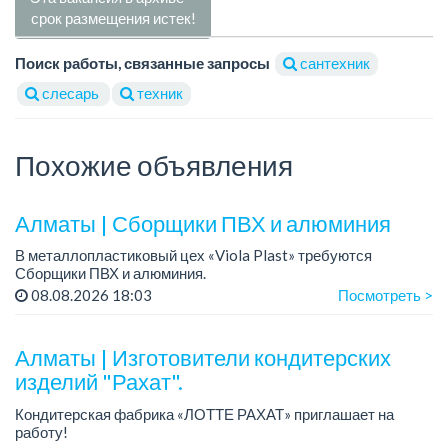
срок размещения истек!
Поиск работы, связанные запросы
сантехник
слесарь
техник
Похожие объявления
Алматы | Сборщики ПВХ и алюминия
В металлопластиковый цех «Viola Plast» требуются
Сборщики ПВХ и алюминия.
График работы: 5/2, с 08.00 до 17.00.
08.08.2026 18:03
Посмотреть >
Зарплата: от 300 000 тенге.
По всем вопросам обращаться по теле...
Алматы | Изготовители кондитерских
изделий "Рахат".
Кондитерская фабрика «ЛОТТЕ РАХАТ» приглашает на
работу!