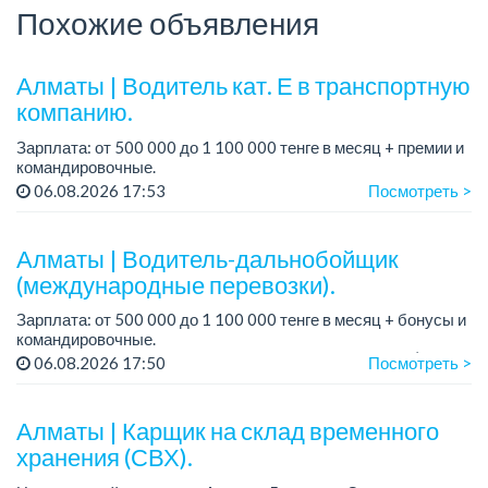
Похожие объявления
Алматы | Водитель кат. Е в транспортную
компанию.
Зарплата: от 500 000 до 1 100 000 тенге в месяц + премии и
командировочные.
Условия: постоянная занятость, бонусы и премии за
06.08.2026 17:53
Посмотреть >
качественную работу, комфортные условия, современный
автопарк.
...
Алматы | Водитель-дальнобойщик
(международные перевозки).
Зарплата: от 500 000 до 1 100 000 тенге в месяц + бонусы и
командировочные.
Требования: права категории Е, опыт работы от 3 лет (опыт
06.08.2026 17:50
Посмотреть >
международных перевозок - плюс, но не обязателен),
ответстве...
Алматы | Карщик на склад временного
хранения (СВХ).