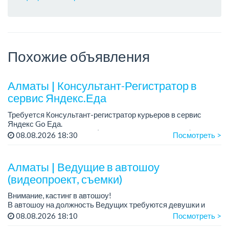
Похожие объявления
Алматы | Консультант-Регистратор в
сервис Яндекс.Еда
Требуется Консультант-регистратор курьеров в сервис
Яндекс Go Еда.
Условия: работа в офисе (Абылай хана - Макатаева).
08.08.2026 18:30
Посмотреть >
График работы: 5/2, пятидневка, с 9 до 18 час.
Требован...
Алматы | Ведущие в автошоу
(видеопроект, съемки)
Внимание, кастинг в автошоу!
В автошоу на должность Ведущих требуются девушки и
парни. А также авто эксперты и авто перекупы.
08.08.2026 18:10
Посмотреть >