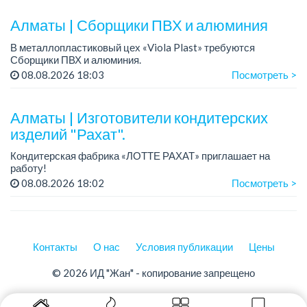
Преимущество для соискателей:
– знание автомоб...
Алматы | Сборщики ПВХ и алюминия
В металлопластиковый цех «Viola Plast» требуются
Сборщики ПВХ и алюминия.
График работы: 5/2, с 08.00 до 17.00.
08.08.2026 18:03
Посмотреть >
Зарплата: от 300 000 тенге.
По всем вопросам обращаться по теле...
Алматы | Изготовители кондитерских
изделий "Рахат".
Кондитерская фабрика «ЛОТТЕ РАХАТ» приглашает на
работу!
График работы: сменный.
08.08.2026 18:02
Посмотреть >
Зарплата: от 202 729 до 330 216 тенге.
Условия: стабильная зарплата (указана с вычетом налогов),
пред...
Контакты
О нас
Условия публикации
Цены
© 2026 ИД "Жан" - копирование запрещено