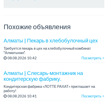
Похожие объявления
Алматы | Пекарь в хлебобулочный цех
Требуется пекарь в цех на хлебобулочный комбинат
"Алматынан".
Требования: начальное или среднее специальное
08.08.2026 10:42
Посмотреть >
образование.
График работы: 5/2.
Алматы | Слесарь-монтажник на
Зарплата: до 220 000 тенге в меся...
кондитерскую фабрику.
Кондитерская фабрика «ЛОТТЕ РАХАТ» приглашает на
работу!
Зарплата обсуждается на собеседовании.
08.08.2026 10:41
Посмотреть >
График работы: сменный.
Условия: стабильная зарплата (указана с вычетом налогов),