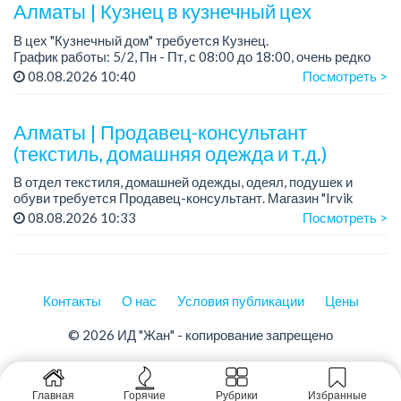
пред...
Алматы | Кузнец в кузнечный цех
В цех "Кузнечный дом" требуется Кузнец.
График работы: 5/2, Пн - Пт, с 08:00 до 18:00, очень редко
суббота.
08.08.2026 10:40
Посмотреть >
Зарплата: 300 000 - 500 000 тенге, сдельная.
Требования:
Алматы | Продавец-консультант
- о...
(текстиль, домашняя одежда и т.д.)
В отдел текстиля, домашней одежды, одеял, подушек и
обуви требуется Продавец-консультант. Магазин "Irvik
Home".
08.08.2026 10:33
Посмотреть >
График работы: 3/2, с 10:00 до 20:00.
Зарплата: от 400 000 тенге и выше.
Контакты
О нас
Условия публикации
Цены
© 2026 ИД "Жан" - копирование запрещено
Главная
Горячие
Рубрики
Избранные