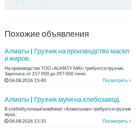
Похожие объявления
Алматы | Грузчик на производство масел
и жиров.
На производство TOO «ALMATY MAI» требуется грузчик.
Зарплата: от 257 000 до 297 000 тенге.
График работы: сменный 2/2, с 08.00 до 20.00, с 20.00 до
06.08.2026 15:40
Посмотреть >
08.00.
Требования: среднее ...
Алматы | Грузчик муки на хлебозавод.
В хлебобулочный комбинат «Алматынан» требуется грузчик
муки.
График работы: 5/2, с 09.00 до 18.00.
06.08.2026 15:31
Посмотреть >
Зарплата: до 200 000 тенге в месяц.
Обязанности: погрузка и выгрузка муки.