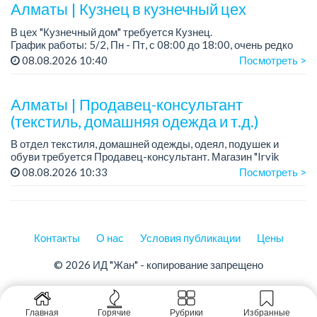
пред...
Алматы | Кузнец в кузнечный цех
В цех "Кузнечный дом" требуется Кузнец.
График работы: 5/2, Пн - Пт, с 08:00 до 18:00, очень редко
суббота.
08.08.2026 10:40
Посмотреть >
Зарплата: 300 000 - 500 000 тенге, сдельная.
Требования:
Алматы | Продавец-консультант
- о...
(текстиль, домашняя одежда и т.д.)
В отдел текстиля, домашней одежды, одеял, подушек и
обуви требуется Продавец-консультант. Магазин "Irvik
Home".
08.08.2026 10:33
Посмотреть >
График работы: 3/2, с 10:00 до 20:00.
Зарплата: от 400 000 тенге и выше.
Контакты
О нас
Условия публикации
Цены
© 2026 ИД "Жан" - копирование запрещено
Главная
Горячие
Рубрики
Избранные