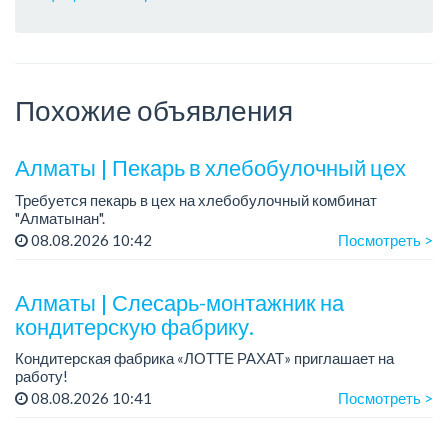
Похожие объявления
Алматы | Пекарь в хлебобулочный цех
Требуется пекарь в цех на хлебобулочный комбинат
"Алматынан".
Требования: начальное или среднее специальное
08.08.2026 10:42
Посмотреть >
образование.
График работы: 5/2.
Алматы | Слесарь-монтажник на
Зарплата: до 220 000 тенге в меся...
кондитерскую фабрику.
Кондитерская фабрика «ЛОТТЕ РАХАТ» приглашает на
работу!
Зарплата обсуждается на собеседовании.
08.08.2026 10:41
Посмотреть >
График работы: сменный.
Условия: стабильная зарплата (указана с вычетом налогов),