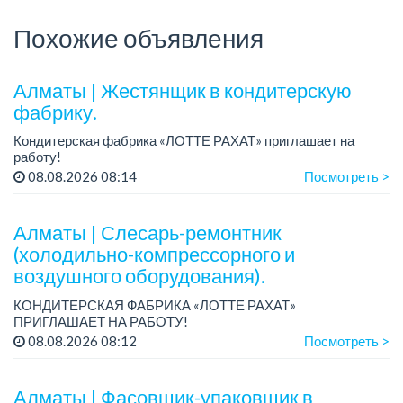
Похожие объявления
Алматы | Жестянщик в кондитерскую
фабрику.
Кондитерская фабрика «ЛОТТЕ РАХАТ» приглашает на
работу!
График работы: сменный.
08.08.2026 08:14
Посмотреть >
Зарплата: от 260 219 до 390 328 тенге.
Условия: стабильная зарплата (указана с вычетом налогов),
пред...
Алматы | Слесарь-ремонтник
(холодильно-компрессорного и
воздушного оборудования).
КОНДИТЕРСКАЯ ФАБРИКА «ЛОТТЕ РАХАТ»
ПРИГЛАШАЕТ НА РАБОТУ!
График работы: сменный.
08.08.2026 08:12
Посмотреть >
Зарплата: от 206 000 до 310 700 тенге.
Условия: стабильная зарплата (указана с вычетом налогов),
пред...
Алматы | Фасовщик-упаковщик в