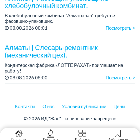
хлебобулочный комбинат.
В хлебобулочный комбинат "Алматынан" требуется
фасовщик-упаковщик.
Зарплата: от 150 000 до 200 000 тенге.
08.08.2026 08:01
Посмотреть >
График работы: 5/2.
Требования: ответственность и внимательность, аккуратно...
Алматы | Слесарь-ремонтник
(механический цех).
Кондитерская фабрика «ЛОТТЕ РАХАТ» приглашает на
работу!
График работы: сменный.
08.08.2026 08:00
Посмотреть >
Зарплата: от 293 906 до 390 328 тенге.
Условия: стабильная зарплата (указана с вычетом налогов),
пред...
Контакты
О нас
Условия публикации
Цены
© 2026 ИД "Жан" - копирование запрещено
Главная
Горячие
Рубрики
Избранные