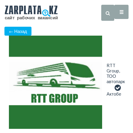
← Назад
RTT
Group,
ТОО
автопарк
Актобе