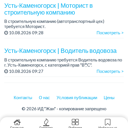
Усть-Каменогорск | Моторист в
строительную компанию
В строительную компанию (автотранспортный цех)
требуется Моторист.
Требования: опыт работы от 4 лет
10.08.2026 09:28
Посмотреть >
...
Усть-Каменогорск | Водитель водовоза
В строительную компанию требуется Водитель водовоза по
г. Усть-Каменогорск, с категорией прав "В","С".
10.08.2026 09:27
Посмотреть >
График работы: 6/1.
Зарплата на карту банка.
Условия:
- О...
Контакты
О нас
Условия публикации
Цены
© 2026 ИД "Жан" - копирование запрещено
Главная
Горячие
Рубрики
Избранные