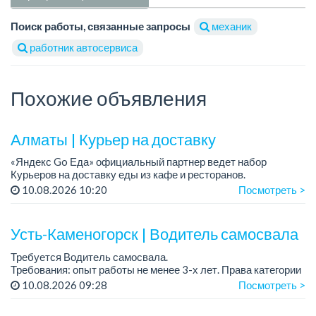
Поиск работы, связанные запросы
механик
работник автосервиса
Похожие объявления
Алматы | Курьер на доставку
«Яндекс Go Еда» официальный партнер ведет набор
Курьеров на доставку еды из кафе и ресторанов.
10.08.2026 10:20
Посмотреть >
Работа на авто, мотоцикле, велосипеде или пешком.
Доход от 30 000 тг в день !
Усть-Каменогорск | Водитель самосвала
Требуется Водитель самосвала.
Требования: опыт работы не менее 3-х лет. Права категории
«В», «С». Удостоверение по промышленной безопасности....
10.08.2026 09:28
Посмотреть >