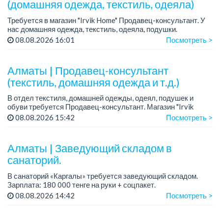
(домашняя одежда, текстиль, одеяла)
Требуется в магазин "Irvik Home" Продавец-консультант. У
нас домашняя одежда, текстиль, одеяла, подушки.
График работы: 4/2, с 10:00 до 20:00.
08.08.2026 16:01
Посмотреть >
Зарплата: от 400 000 тенге и выше.
Тре...
Алматы | Продавец-консультант
(текстиль, домашняя одежда и т.д.)
В отдел текстиля, домашней одежды, одеял, подушек и
обуви требуется Продавец-консультант. Магазин "Irvik
Home".
08.08.2026 15:42
Посмотреть >
График работы: 3/2, с 10:00 до 20:00.
Зарплата: от 400 000 тенге и выше.
Алматы | Заведующий складом в
санаторий.
В санаторий «Каргалы» требуется заведующий складом.
Зарплата: 180 000 тенге на руки + соцпакет.
График работы: 2/2.
08.08.2026 14:42
Посмотреть >
Все подробности обсуждаются на собеседовании....