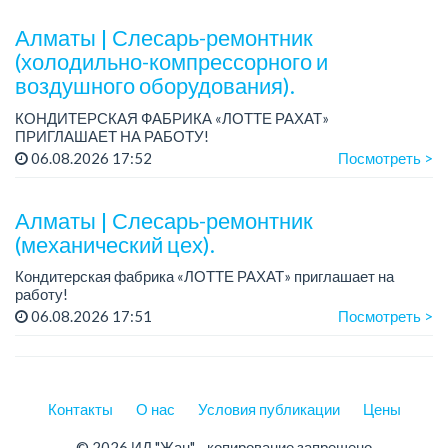
График работы: 5/2.
Алматы | Слесарь-ремонтник
Требования: оп...
(холодильно-компрессорного и
воздушного оборудования).
КОНДИТЕРСКАЯ ФАБРИКА «ЛОТТЕ РАХАТ»
ПРИГЛАШАЕТ НА РАБОТУ!
График работы: сменный.
06.08.2026 17:52
Посмотреть >
Зарплата: от 206 000 до 310 700 тенге.
Условия: стабильная зарплата (указана с вычетом налогов),
пред...
Алматы | Слесарь-ремонтник
(механический цех).
Кондитерская фабрика «ЛОТТЕ РАХАТ» приглашает на
работу!
График работы: сменный.
06.08.2026 17:51
Посмотреть >
Зарплата: от 293 906 до 390 328 тенге.
Условия: стабильная зарплата (указана с вычетом налогов),
пред...
Контакты
О нас
Условия публикации
Цены
© 2026 ИД "Жан" - копирование запрещено