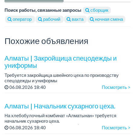
Поиск работы, связанные запросы
сборщик
оператор
рабочий
вахта
ночная смена
Похожие объявления
Алматы | Закройщица спецодежды и
униформы
Требуется закройщица швейного цеха по производству
спецодежды и униформы
Рабочий день с 9:00 до 18:00
06.08.2026 18:40
Посмотреть >
Только официальное трудоустройство...
Алматы | Начальник сухарного цеха.
На хлебобулочный комбинат «Алматынан» требуется
начальник сухарного цеха.
Зарплата: от 300 000 тенге на руки (обсуждается на
06.08.2026 18:40
Посмотреть >
собеседовании).