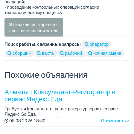
операций;
- проведение контрольных операций согласно
технологическому процессу.
Эта вакансия в архиве -
срок размещения истек!
Поиск работы, связанные запросы
оператор
сборщик
вахта
рабочий
ночная смена
Похожие объявления
Алматы | Консультант-Регистратор в
сервис Яндекс.Еда
Требуется Консультант-регистратор курьеров в сервис
Яндекс Go Еда.
Условия: работа в офисе (Абылай хана - Макатаева).
08.08.2026 18:30
Посмотреть >
График работы: 5/2, пятидневка, с 9 до 18 час.