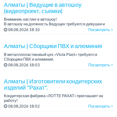
Требован...
Алматы | Ведущие в автошоу
(видеопроект, съемки)
Внимание, кастинг в автошоу!
В автошоу на должность Ведущих требуются девушки и
парни. А также авто эксперты и авто перекупы.
08.08.2026 18:10
Посмотреть >
Преимущество для соискателей:
– знание автомоб...
Алматы | Сборщики ПВХ и алюминия
В металлопластиковый цех «Viola Plast» требуются
Сборщики ПВХ и алюминия.
График работы: 5/2, с 08.00 до 17.00.
08.08.2026 18:03
Посмотреть >
Зарплата: от 300 000 тенге.
По всем вопросам обращаться по теле...
Алматы | Изготовители кондитерских
изделий "Рахат".
Кондитерская фабрика «ЛОТТЕ РАХАТ» приглашает на
работу!
График работы: сменный.
08.08.2026 18:02
Посмотреть >
Зарплата: от 202 729 до 330 216 тенге.
Условия: стабильная зарплата (указана с вычетом налогов),