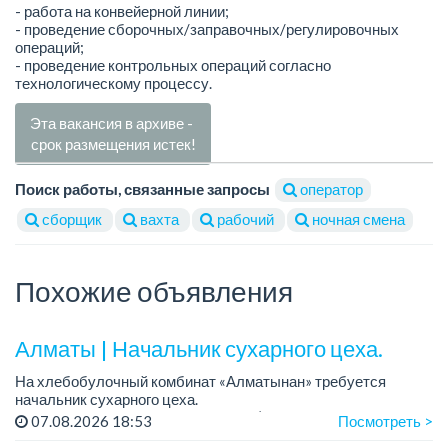
- работа на конвейерной линии;
- проведение сборочных/заправочных/регулировочных
операций;
- проведение контрольных операций согласно
технологическому процессу.
Эта вакансия в архиве -
срок размещения истек!
Поиск работы, связанные запросы
оператор
сборщик
вахта
рабочий
ночная смена
Похожие объявления
Алматы | Начальник сухарного цеха.
На хлебобулочный комбинат «Алматынан» требуется
начальник сухарного цеха.
Зарплата: от 300 000 тенге на руки (обсуждается на
07.08.2026 18:53
Посмотреть >
собеседовании).