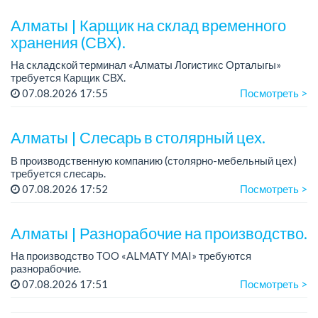
График работы: 5/2.
Алматы | Карщик на склад временного
Требования: оп...
хранения (СВХ).
На складской терминал «Алматы Логистикс Орталыгы»
требуется Карщик СВХ.
График работы: 6/1, с 09.00 до 18.00.
07.08.2026 17:55
Посмотреть >
Зарплата: 300 000 тенге на руки.
Требования: опыт работы от 1 го...
Алматы | Слесарь в столярный цех.
В производственную компанию (столярно-мебельный цех)
требуется слесарь.
График работы: 5/2, с 08.00 до 18.00.
07.08.2026 17:52
Посмотреть >
Зарплата: 300 000 тенге в месяц.
Более подробная информация обсуждается ...
Алматы | Разнорабочие на производство.
На производство TOO «ALMATY MAI» требуются
разнорабочие.
Зарплата: от 250 000 до 300 000 тенге на руки.
07.08.2026 17:51
Посмотреть >
График работы: 5/2, с 08.00 до 17.00.
Требования: среднее или среднее професси...