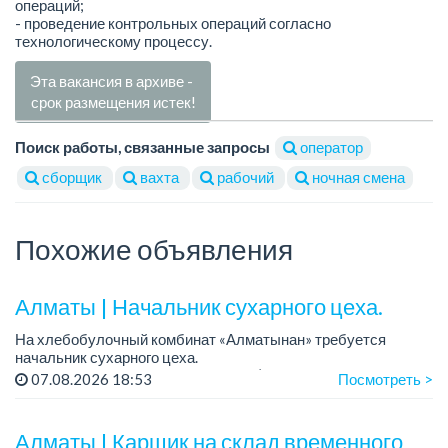
операций;
- проведение контрольных операций согласно
технологическому процессу.
Эта вакансия в архиве -
срок размещения истек!
Поиск работы, связанные запросы
оператор
сборщик
вахта
рабочий
ночная смена
Похожие объявления
Алматы | Начальник сухарного цеха.
На хлебобулочный комбинат «Алматынан» требуется
начальник сухарного цеха.
Зарплата: от 300 000 тенге на руки (обсуждается на
07.08.2026 18:53
Посмотреть >
собеседовании).
График работы: 5/2.
Алматы | Карщик на склад временного
Требования: оп...