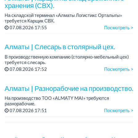
хранения (СВХ).
На складской терминал «Алматы Логистикс Орталыгы»
требуется Карщик СВХ.
График работы: 6/1, с 09.00 до 18.00.
07.08.2026 17:55
Посмотреть >
Зарплата: 300 000 тенге на руки.
Требования: опыт работы от 1 го...
Алматы | Слесарь в столярный цех.
В производственную компанию (столярно-мебельный цех)
требуется слесарь.
График работы: 5/2, с 08.00 до 18.00.
07.08.2026 17:52
Посмотреть >
Зарплата: 300 000 тенге в месяц.
Более подробная информация обсуждается ...
Алматы | Разнорабочие на производство.
На производство TOO «ALMATY MAI» требуются
разнорабочие.
Зарплата: от 250 000 до 300 000 тенге на руки.
07.08.2026 17:51
Посмотреть >
График работы: 5/2, с 08.00 до 17.00.
Требования: среднее или среднее професси...