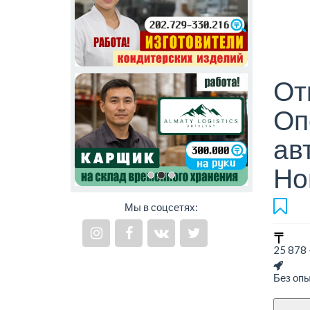
От
Оп
ав
Но
Мы в соцсетях:
25 878 
Без оп