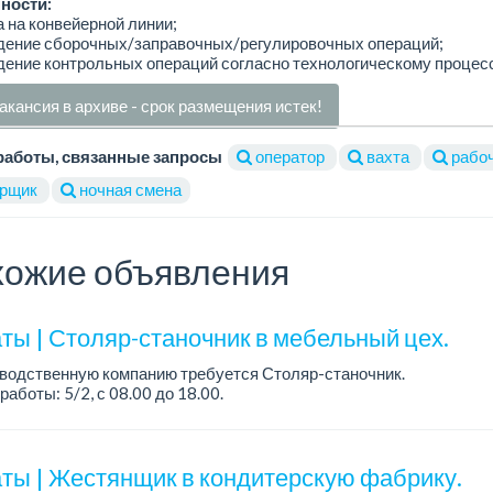
ности:
а на конвейерной линии;
едение сборочных/заправочных/регулировочных операций;
дение контрольных операций согласно технологическому процесс
акансия в архиве - срок размещения истек!
работы, связанные запросы
оператор
вахта
рабо
рщик
ночная смена
ожие объявления
ты | Столяр-станочник в мебельный цех.
зводственную компанию требуется Столяр-станочник.
работы: 5/2, с 08.00 до 18.00.
а: от 350 000 до 750 000 тенге в месяц.
ния: опыт работы в производ...
ты | Жестянщик в кондитерскую фабрику.