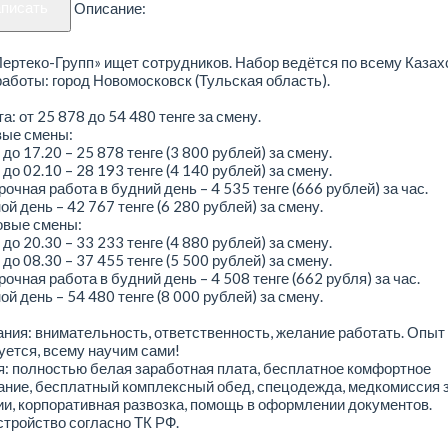
аписать
Описание:
ртеко-Групп» ищет сотрудников. Набор ведётся по всему Казах
аботы: город Новомосковск (Тульская область).
а: от 25 878 до 54 480 тенге за смену.
вые смены:
 до 17.20 – 25 878 тенге (3 800 рублей) за смену.
 до 02.10 – 28 193 тенге (4 140 рублей) за смену.
очная работа в будний день – 4 535 тенге (666 рублей) за час.
й день – 42 767 тенге (6 280 рублей) за смену.
овые смены:
 до 20.30 – 33 233 тенге (4 880 рублей) за смену.
 до 08.30 – 37 455 тенге (5 500 рублей) за смену.
очная работа в будний день – 4 508 тенге (662 рубля) за час.
й день – 54 480 тенге (8 000 рублей) за смену.
ния: внимательность, ответственность, желание работать. Опыт
уется, всему научим сами!
: полностью белая заработная плата, бесплатное комфортное
ние, бесплатный комплексный обед, спецодежда, медкомиссия з
и, корпоративная развозка, помощь в оформлении документов.
тройство согласно ТК РФ.