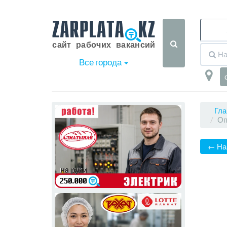
Все города
Гла
Оп
← На