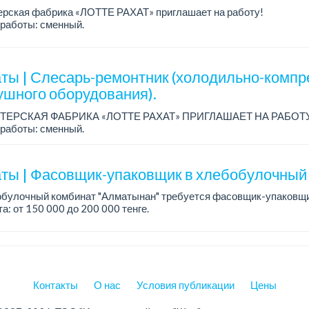
ерская фабрика «ЛОТТЕ РАХАТ» приглашает на работу!
работы: сменный.
а: от 260 219 до 390 328 тенге.
: стабильная зарплата (указана с вычетом налогов), пред...
ты | Слесарь-ремонтник (холодильно-компр
ушного оборудования).
ТЕРСКАЯ ФАБРИКА «ЛОТТЕ РАХАТ» ПРИГЛАШАЕТ НА РАБОТ
работы: сменный.
а: от 206 000 до 310 700 тенге.
: стабильная зарплата (указана с вычетом налогов), пред...
ты | Фасовщик-упаковщик в хлебобулочный 
обулочный комбинат "Алматынан" требуется фасовщик-упаковщи
а: от 150 000 до 200 000 тенге.
работы: 5/2.
ния: ответственность и внимательность, аккуратно...
Контакты
О нас
Условия публикации
Цены