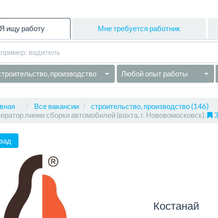
Я ищу работу
Мне требуется работник
строительство, производство
Любой опыт работы
вная
Все вакансии
строительство, производство (146)
ератор линии сборки автомобилей (вахта, г. Нововомосковск).
З
зад
Костанай