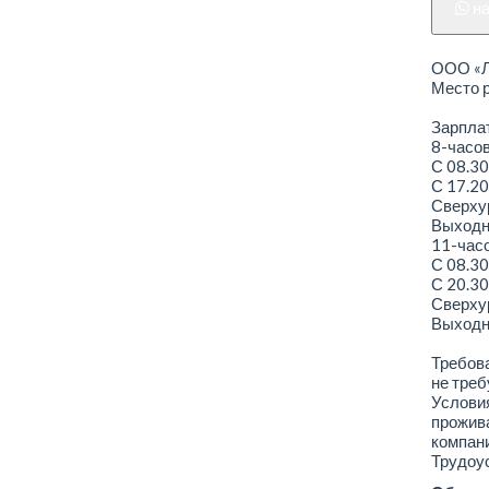
н
ООО «Ле
Место р
Зарплат
8-часо
С 08.30
С 17.20
Сверхур
Выходно
11-час
С 08.30
С 20.30
Сверхур
Выходно
Требова
не треб
Условия
прожива
компани
Трудоус