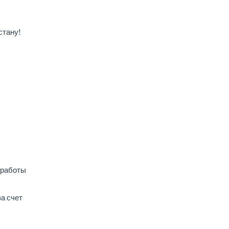
стану!
 работы
а счет