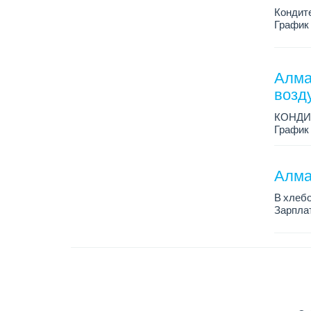
Кондит
График 
Зарплат
Условия
Алма
возд
КОНДИ
График 
Зарплат
Условия
Алма
В хлеб
Зарплат
График 
Требова