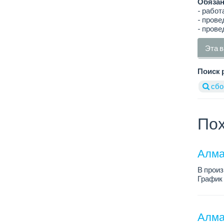
Обязан
- работ
- пров
- прове
Эта в
Поиск 
сбо
Пох
Алма
В прои
График 
Зарплат
Требова
Алма