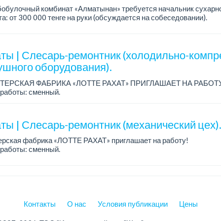
обулочный комбинат «Алматынан» требуется начальник сухарно
а: от 300 000 тенге на руки (обсуждается на собеседовании).
работы: 5/2.
ия: оп...
ты | Слесарь-ремонтник (холодильно-компр
ушного оборудования).
ТЕРСКАЯ ФАБРИКА «ЛОТТЕ РАХАТ» ПРИГЛАШАЕТ НА РАБОТ
работы: сменный.
а: от 206 000 до 310 700 тенге.
: стабильная зарплата (указана с вычетом налогов), пред...
ты | Слесарь-ремонтник (механический цех)
ерская фабрика «ЛОТТЕ РАХАТ» приглашает на работу!
работы: сменный.
а: от 293 906 до 390 328 тенге.
: стабильная зарплата (указана с вычетом налогов), пред...
Контакты
О нас
Условия публикации
Цены