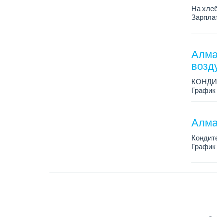
На хлеб
Зарплат
График 
Требован
Алма
возд
КОНДИ
График 
Зарплат
Условия
Алма
Кондит
График 
Зарплат
Условия