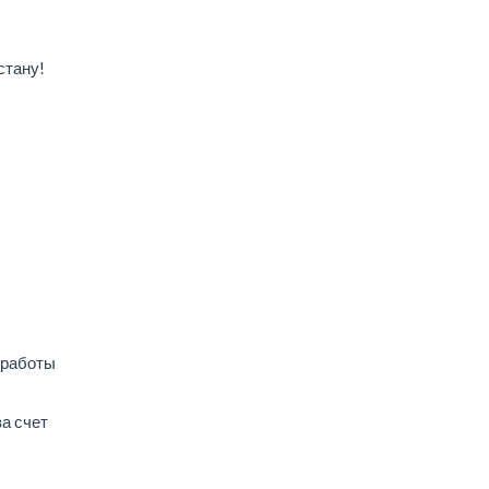
стану!
 работы
а счет