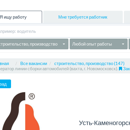
Я ищу работу
Мне требуется работник
строительство, производство
Любой опыт работы
вная
Все вакансии
строительство, производство (147)
ератор линии сборки автомобилей (вахта, г. Новомосковск).
Зак
зад
Усть-Каменогорс