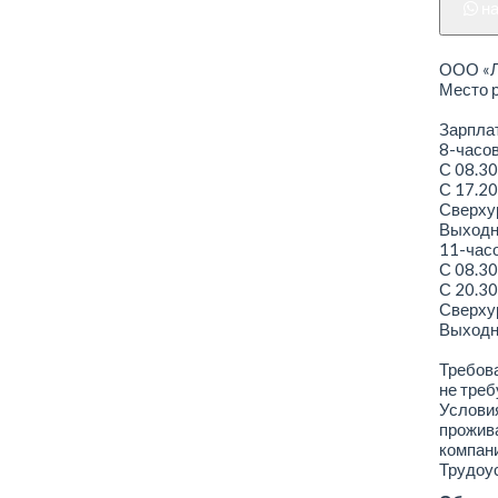
н
ООО «Ле
Место р
Зарплат
8-часо
С 08.30
С 17.20
Сверхур
Выходно
11-час
С 08.30
С 20.30
Сверхур
Выходно
Требова
не треб
Условия
прожива
компани
Трудоус