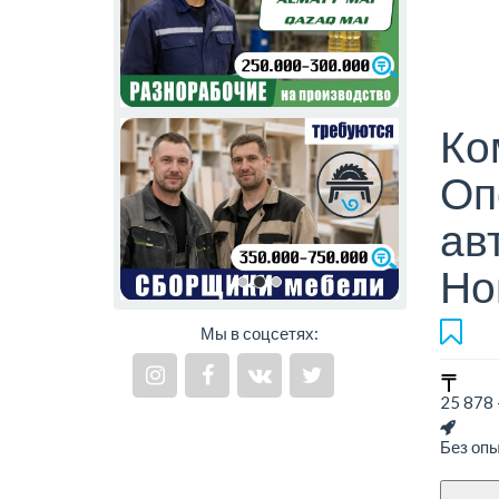
Ко
Оп
ав
Но
Мы в соцсетях:
25 878 
Без оп