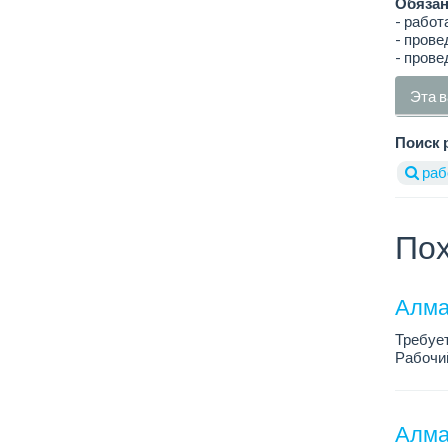
Обязан
- работ
- пров
- прове
Эта в
Поиск 
раб
Пох
Алма
Требуе
Рабочий
Только 
Алма