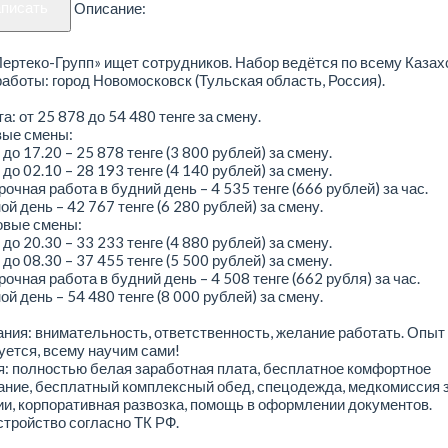
аписать
Описание:
ртеко-Групп» ищет сотрудников. Набор ведётся по всему Казах
аботы: город Новомосковск (Тульская область, Россия).
а: от 25 878 до 54 480 тенге за смену.
вые смены:
 до 17.20 – 25 878 тенге (3 800 рублей) за смену.
 до 02.10 – 28 193 тенге (4 140 рублей) за смену.
очная работа в будний день – 4 535 тенге (666 рублей) за час.
й день – 42 767 тенге (6 280 рублей) за смену.
овые смены:
 до 20.30 – 33 233 тенге (4 880 рублей) за смену.
 до 08.30 – 37 455 тенге (5 500 рублей) за смену.
очная работа в будний день – 4 508 тенге (662 рубля) за час.
й день – 54 480 тенге (8 000 рублей) за смену.
ния: внимательность, ответственность, желание работать. Опыт
уется, всему научим сами!
: полностью белая заработная плата, бесплатное комфортное
ние, бесплатный комплексный обед, спецодежда, медкомиссия з
и, корпоративная развозка, помощь в оформлении документов.
тройство согласно ТК РФ.