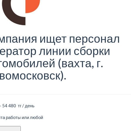
мпания ищет персонал
ератор линии сборки
томобилей (вахта, г.
вомосковск).
- 54 480 тг / день
ыта работы или любой