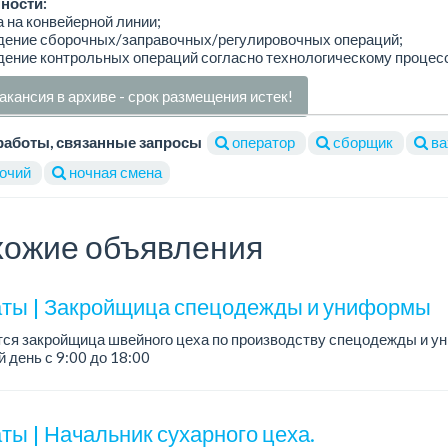
ности:
а на конвейерной линии;
едение сборочных/заправочных/регулировочных операций;
дение контрольных операций согласно технологическому процесс
акансия в архиве - срок размещения истек!
работы, связанные запросы
оператор
сборщик
ва
очий
ночная смена
ожие объявления
ты | Закройщица спецодежды и униформы
тся закройщица швейного цеха по производству спецодежды и 
 день с 9:00 до 18:00
официальное трудоустройство...
ты | Начальник сухарного цеха.