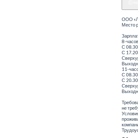
н
ООО «Ле
Место р
Зарплат
8-часо
С 08.30
С 17.20
Сверхур
Выходно
11-час
С 08.30
С 20.30
Сверхур
Выходно
Требова
не треб
Условия
прожива
компани
Трудоус