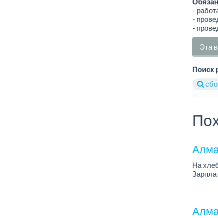
Обязан
- работ
- пров
- прове
Эта в
Поиск 
сбо
Пох
Алма
На хлеб
Зарплат
График 
Требован
Алма