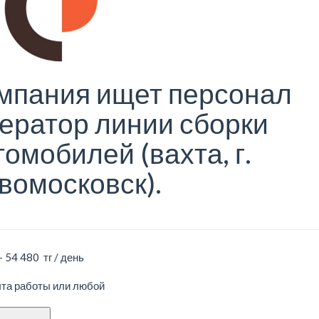
мпания ищет персонал
ератор линии сборки
томобилей (вахта, г.
вомосковск).
- 54 480 тг / день
ыта работы или любой