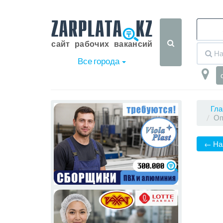
Все города
Гла
Оп
← На