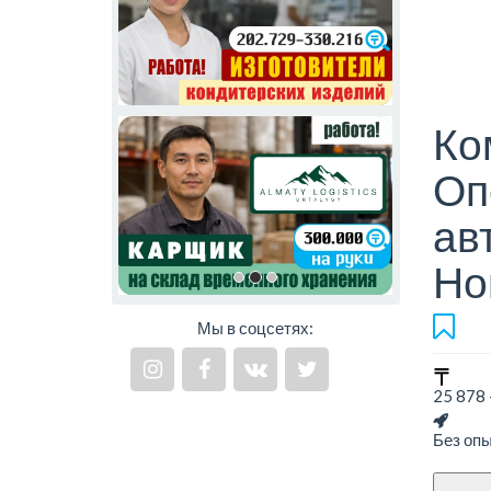
Ко
Оп
ав
Но
Мы в соцсетях:
25 878 
Без оп