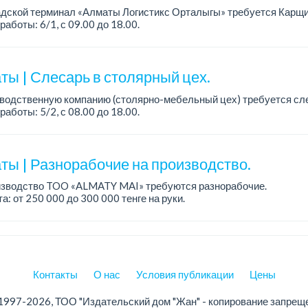
адской терминал «Алматы Логистикс Орталыгы» требуется Карщи
работы: 6/1, с 09.00 до 18.00.
а: 300 000 тенге на руки.
ния: опыт работы от 1 го...
ты | Слесарь в столярный цех.
водственную компанию (столярно-мебельный цех) требуется сл
работы: 5/2, с 08.00 до 18.00.
а: 300 000 тенге в месяц.
одробная информация обсуждается ...
ты | Разнорабочие на производство.
изводство TOO «ALMATY MAI» требуются разнорабочие.
а: от 250 000 до 300 000 тенге на руки.
работы: 5/2, с 08.00 до 17.00.
ния: среднее или среднее професси...
Контакты
О нас
Условия публикации
Цены
1997-2026, ТОО "Издательский дом "Жан" - копирование запрещ