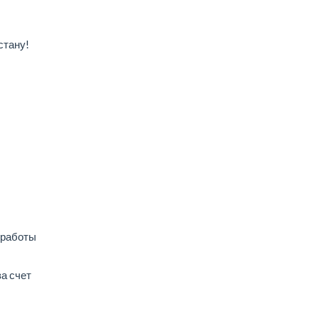
стану!
 работы
а счет