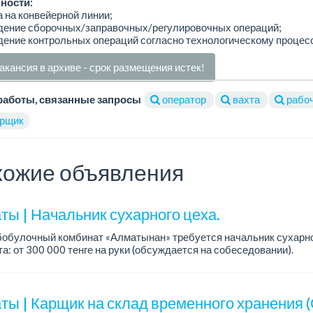
ности:
а на конвейерной линии;
едение сборочных/заправочных/регулировочных операций;
дение контрольных операций согласно технологическому процесс
акансия в архиве - срок размещения истек!
работы, связанные запросы
оператор
вахта
рабо
рщик
ожие объявления
ты | Начальник сухарного цеха.
обулочный комбинат «Алматынан» требуется начальник сухарно
а: от 300 000 тенге на руки (обсуждается на собеседовании).
работы: 5/2.
ия: оп...
ты | Карщик на склад временного хранения (