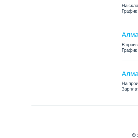
На скл
График 
Зарплат
Требова
Алма
В произ
График 
Зарплат
Более п
Алма
На про
Зарплат
График 
Требова
© 