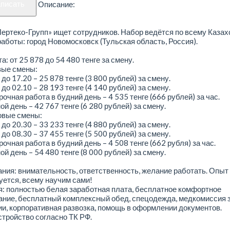
аписать
Описание:
ртеко-Групп» ищет сотрудников. Набор ведётся по всему Казах
аботы: город Новомосковск (Тульская область, Россия).
а: от 25 878 до 54 480 тенге за смену.
вые смены:
 до 17.20 – 25 878 тенге (3 800 рублей) за смену.
 до 02.10 – 28 193 тенге (4 140 рублей) за смену.
очная работа в будний день – 4 535 тенге (666 рублей) за час.
й день – 42 767 тенге (6 280 рублей) за смену.
овые смены:
 до 20.30 – 33 233 тенге (4 880 рублей) за смену.
 до 08.30 – 37 455 тенге (5 500 рублей) за смену.
очная работа в будний день – 4 508 тенге (662 рубля) за час.
й день – 54 480 тенге (8 000 рублей) за смену.
ния: внимательность, ответственность, желание работать. Опыт
уется, всему научим сами!
: полностью белая заработная плата, бесплатное комфортное
ние, бесплатный комплексный обед, спецодежда, медкомиссия з
и, корпоративная развозка, помощь в оформлении документов.
тройство согласно ТК РФ.