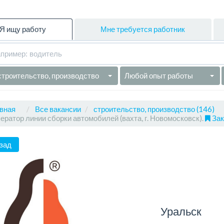
Я ищу работу
Мне требуется работник
строительство, производство
Любой опыт работы
вная
Все вакансии
строительство, производство (146)
ератор линии сборки автомобилей (вахта, г. Новомосковск).
Зак
зад
Уральск