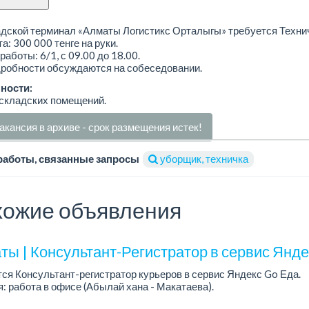
дской терминал «Алматы Логистикс Орталыгы» требуется Технич
а: 300 000 тенге на руки.
работы: 6/1, с 09.00 до 18.00.
дробности обсуждаются на собеседовании.
ности:
 складских помещений.
акансия в архиве - срок размещения истек!
работы, связанные запросы
уборщик, техничка
ожие объявления
ты | Консультант-Регистратор в сервис Янд
ся Консультант-регистратор курьеров в сервис Яндекс Go Еда.
: работа в офисе (Абылай хана - Макатаева).
работы: 5/2, пятидневка, с 9 до 18 час.