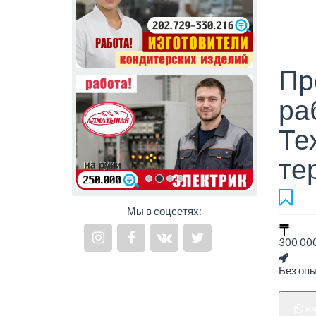
Пр
ра
Те
те
Мы в соцсетях:
300 000
Без оп
н