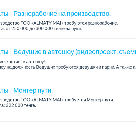
н...
ты | Разнорабочие на производство.
изводство TOO «ALMATY MAI» требуются разнорабочие.
а: от 250 000 до 300 000 тенге на руки.
работы: 5/2, с 08.00 до 17.00.
ния: среднее или среднее професси...
ты | Ведущие в автошоу (видеопроект, съем
е, кастинг в автошоу!
оу на должность Ведущих требуются девушки и парни. А также а
рекупы.
щество для соискателей:
е автомоб...
ты | Монтер пути.
изводство TOO «ALMATY MAI» требуется Монтер пути.
а: 322 000 тенге.
работы: 5/2, с 08.00 до 17.00.
ния: высшее или среднее специальное образование...