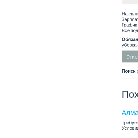
На скла
Зарплат
График 
Все по
Обязан
уборка
Эта в
Поиск 
Пох
Алма
Требует
Условия
График 