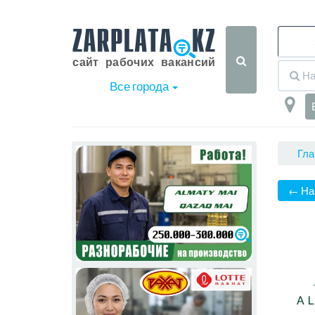
Все города
Гла
← На