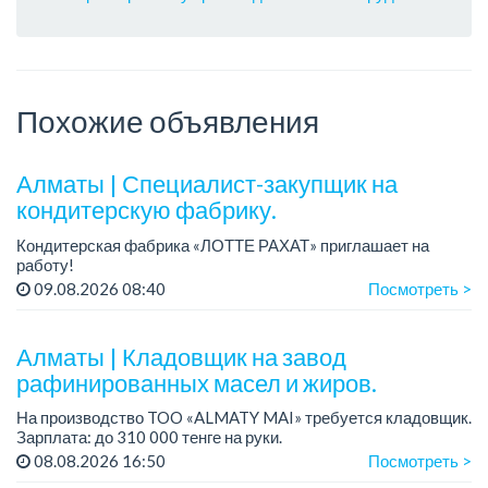
Похожие объявления
Алматы | Специалист-закупщик на
кондитерскую фабрику.
Кондитерская фабрика «ЛОТТЕ РАХАТ» приглашает на
работу!
Зарплата: до 275 000 тенге.
09.08.2026 08:40
Посмотреть >
График работы: 5/2, с 08.00 до 17.00.
Условия: стабильная зарплата (указана с вычетом налогов),
п...
Алматы | Кладовщик на завод
рафинированных масел и жиров.
На производство TOO «ALMATY MAI» требуется кладовщик.
Зарплата: до 310 000 тенге на руки.
График работы: 5/2, с 08.00 до 17.00.
08.08.2026 16:50
Посмотреть >