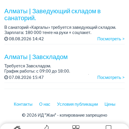
Требования: среднее профессиональное образован...
Алматы | Заведующий складом в
санаторий.
В санаторий «Каргалы» требуется заведующий складом.
Зарплата: 180 000 тенге на руки + соцпакет.
График работы: 2/2.
08.08.2026 14:42
Посмотреть >
Все подробности обсуждаются на собеседовании....
Алматы | Завскладом
Требуется Завскладом.
График работы: с 09:00 до 18:00.
Место работы: Иргели (рынок Алтын Орда)....
07.08.2026 15:47
Посмотреть >
Контакты
О нас
Условия публикации
Цены
© 2026 ИД "Жан" - копирование запрещено