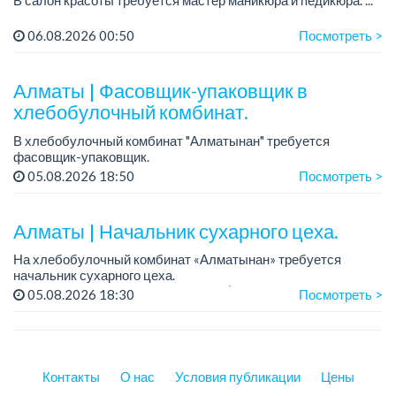
В салон красоты требуется мастер маникюра и педикюра. ...
06.08.2026 00:50
Посмотреть >
Алматы | Фасовщик-упаковщик в
хлебобулочный комбинат.
В хлебобулочный комбинат "Алматынан" требуется
фасовщик-упаковщик.
Зарплата: от 150 000 до 200 000 тенге.
05.08.2026 18:50
Посмотреть >
График работы: 5/2.
Требования: ответственность и внимательность, аккуратно...
Алматы | Начальник сухарного цеха.
На хлебобулочный комбинат «Алматынан» требуется
начальник сухарного цеха.
Зарплата: от 300 000 тенге на руки (обсуждается на
05.08.2026 18:30
Посмотреть >
собеседовании).
График работы: 5/2.
Требования: оп...
Контакты
О нас
Условия публикации
Цены