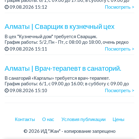
График работы: 6/1, с 09.00 до 17.00; в субботу с 09.00 до
12.00.
09.08.2026 15:12
Посмотреть >
Зарплата: 150 000 тенге на руки + соцпакет.
Алматы | Сварщик в кузнечный цех
...
В цех "Кузнечный дом" требуется Сварщик.
График работы: 5/2, Пн - Пт, с 08:00 до 18:00, очень редко
суббота.
09.08.2026 15:11
Посмотреть >
Зарплата: 300 000 - 500 000 тенге, сдельная.
Требования:
Алматы | Врач-терапевт в санаторий.
-...
В санаторий «Каргалы» требуется врач-терапевт.
График работы: 6/1, c 09.00 до 16.00; в субботу с 09.00 до
12.00.
09.08.2026 15:10
Посмотреть >
Зарплата: 180 000 тенге на руки + соцпакет....
Контакты
О нас
Условия публикации
Цены
© 2026 ИД "Жан" - копирование запрещено