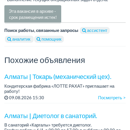
Эта вакансия в архиве -
срок размещения истек!
Поиск работы, связанные запросы
ассистент
аналитик
помощник
Похожие объявления
Алматы | Токарь (механический цех).
Кондитерская фабрика «ЛОТТЕ РАХАТ» приглашает на
работу!
График работы: сменный.
09.08.2026 15:30
Посмотреть >
Зарплата: от 293 906 до 390 328 тенге.
Условия: стабильная зарплата (указана с вычетом налогов),
пред...
Алматы | Диетолог в санаторий.
В санаторий «Каргалы» требуется диетолог.