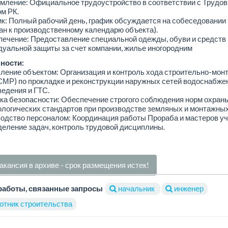
мление: Официальное трудоустройство в соответствии с Трудо
м РК.
к: Полный рабочий день, график обсуждается на собеседовании
ан к производственному календарю объекта).
печение: Предоставление специальной одежды, обуви и средств
уальной защиты за счет компании, жилье иногородним
ности:
ление объектом: Организация и контроль хода строительно-мон
СМР) по прокладке и реконструкции наружных сетей водоснабже
едения и ГТС.
ка безопасности: Обеспечение строгого соблюдения норм охраны
ологических стандартов при производстве земляных и монтажных
одство персоналом: Координация работы Прораба и мастеров уч
еление задач, контроль трудовой дисциплины.
акансия в архиве - срок размещения истек!
работы, связанные запросы
начальник
инженер
отник строительства