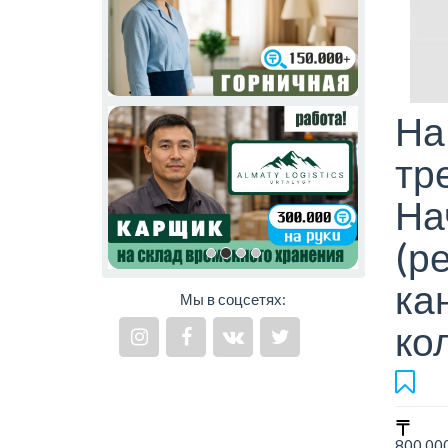
На
тр
На
(р
ка
Мы в соцсетях:
ко
800 000