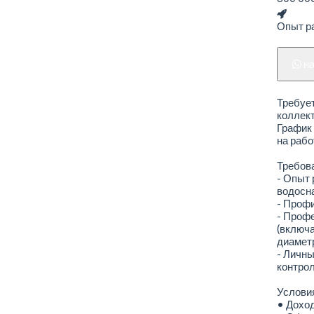
Опыт р
н
Требует
коллект
График 
на рабо
Требов
- Опыт 
водосн
- Профи
- Профе
(включа
диаметр
- Личны
контрол
Услови
• Доход