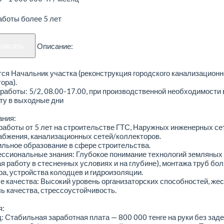
аботы более 5 лет
аписать
Описание:
ся Начальник участка (реконструкция городского канализационн
ора).
работы: 5/2, 08.00-17.00, при производственной необходимости
ту в выходные дни
ания:
работы от 5 лет на строительстве ГТС, Наружных инженерных се
абжения, канализационных сетей/коллекторов.
льное образование в сфере строительства.
ссиональные знания: Глубокое понимание технологий земляных
я работу в стесненных условиях и на глубине), монтажа труб бо
а, устройства колодцев и гидроизоляции.
е качества: Высокий уровень организаторских способностей, жес
ь качества, стрессоустойчивость.
я:
: Стабильная заработная плата — 800 000 тенге на руки без заде