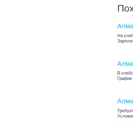
Пох
Алма
На хлеб
Зарплат
График 
Требован
Алмат
В хлебо
График 
Зарплат
Обязанн
У...
Алма
Требует
Условия
График 
Требова