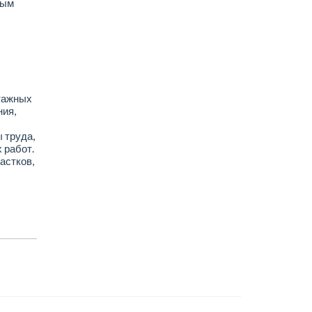
вым
тажных
ния,
 труда,
 работ.
астков,