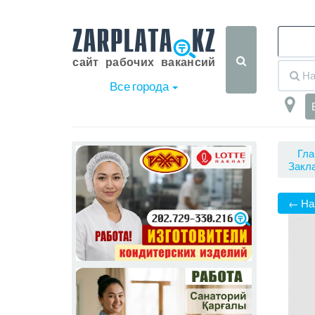
Все города
Гла
Закла
← На