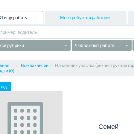
Я ищу работу
Мне требуется работник
Все рубрики
Любой опыт работы
вная
Все вакансии
Начальник участка (реконструкция го
дки (0)
зад
Семей