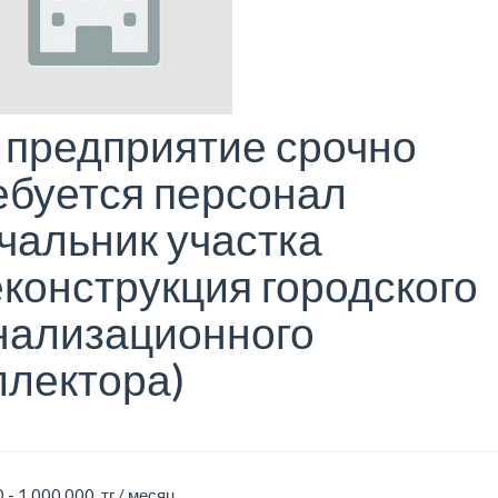
 предприятие срочно
ебуется персонал
чальник участка
еконструкция городского
нализационного
ллектора)
 - 1 000 000 тг / месяц