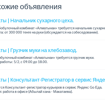
ожие объявления
ты | Начальник сухарного цеха.
обулочный комбинат «Алматынан» требуется начальник сухарно
а: от 300 000 тенге на руки (обсуждается на собеседовании).
работы: 5/2.
ия: оп...
ы | Грузчик муки на хлебозавод.
булочный комбинат «Алматынан» требуется грузчик муки.
работы: 5/2, с 09.00 до 18.00.
а: до 200 000 тенге в месяц.
ости: погрузка и выгрузка муки.
ты | Консультант-Регистратор в сервис Янд
ся Консультант-регистратор курьеров в сервис Яндекс Go Еда.
: работа в офисе (Абылай хана - Макатаева).
работы: 5/2, пятидневка, с 9 до 18 час.
н...