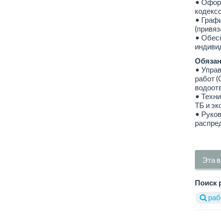
• Офор
кодексо
• Графи
(привяз
• Обес
индивид
Обязан
• Управ
работ (
водоотв
• Техни
ТБ и эк
• Руков
распред
Эта в
Поиск 
раб