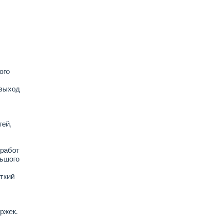
ого
 выход
тей,
 работ
льшого
ткий
ржек.