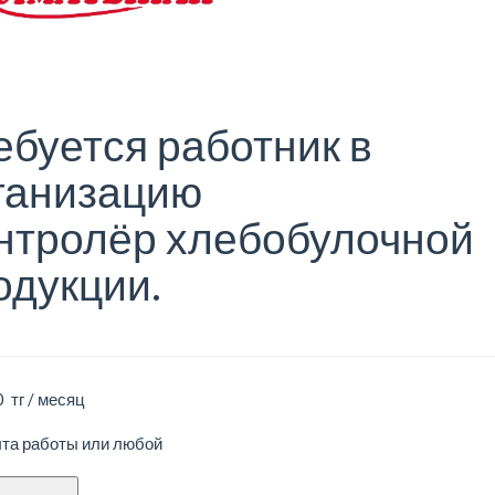
ебуется работник в
ганизацию
нтролёр хлебобулочной
одукции.
 тг / месяц
ыта работы или любой