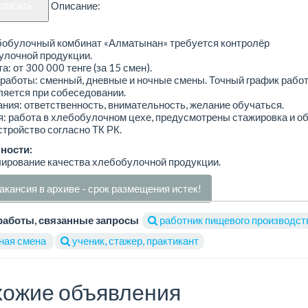
аписать
Описание:
бобулочный комбинат «Алматынан» требуется контролёр
улочной продукции.
а: от 300 000 тенге (за 15 смен).
работы: сменный, дневные и ночные смены. Точный график рабо
яется при собеседовании.
ния: ответственность, внимательность, желание обучаться.
: работа в хлебобулочном цехе, предусмотрены стажировка и об
тройство согласно ТК РК.
ности:
ирование качества хлебобулочной продукции.
акансия в архиве - срок размещения истек!
работы, связанные запросы
работник пищевого производст
ная смена
ученик, стажер, практикант
ожие объявления