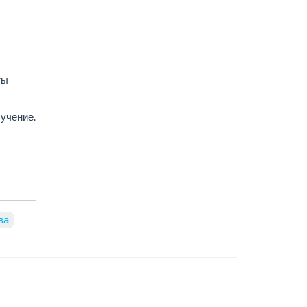
ты
учение.
ва