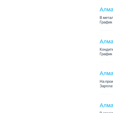
Алма
В метал
График 
Зарплат
По всем
Алма
Кондит
График 
Зарплат
Условия
Алма
На про
Зарплат
График 
Требова
Алма