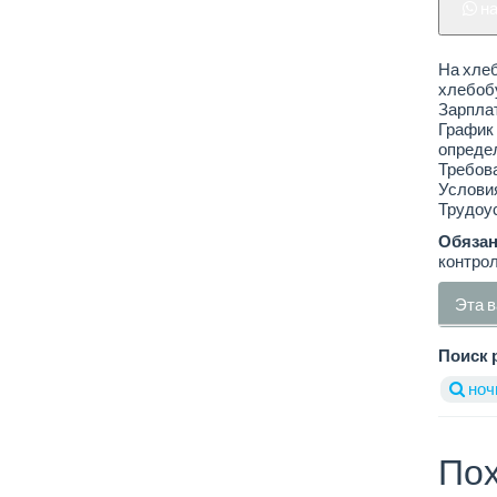
н
На хле
хлебоб
Зарплат
График 
определ
Требова
Условия
Трудоус
Обязан
контрол
Эта в
Поиск 
ноч
Пох