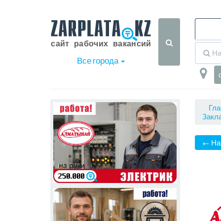
Все города
Гла
Закла
← На