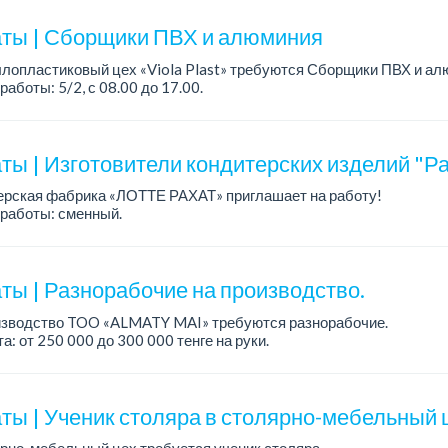
ты | Сборщики ПВХ и алюминия
лопластиковый цех «Viola Plast» требуются Сборщики ПВХ и ал
работы: 5/2, с 08.00 до 17.00.
а: от 300 000 тенге.
 вопросам обращаться по теле...
ты | Изготовители кондитерских изделий "Ра
ерская фабрика «ЛОТТЕ РАХАТ» приглашает на работу!
работы: сменный.
а: от 202 729 до 330 216 тенге.
: стабильная зарплата (указана с вычетом налогов), пред...
ты | Разнорабочие на производство.
изводство TOO «ALMATY MAI» требуются разнорабочие.
а: от 250 000 до 300 000 тенге на руки.
работы: 5/2, с 08.00 до 17.00.
ния: среднее или среднее професси...
ты | Ученик столяра в столярно-мебельный 