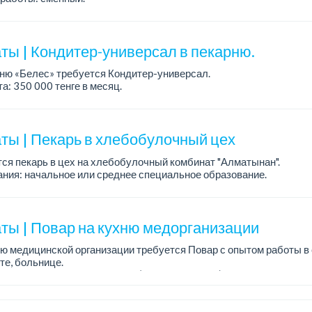
а: от 202 729 до 330 216 тенге.
: стабильная зарплата (указана с вычетом налогов), пред...
ты | Кондитер-универсал в пекарню.
ню «Белес» требуется Кондитер-универсал.
а: 350 000 тенге в месяц.
работы: 4/2, с 08.00 до 20.00.
ния: опыт работы....
ты | Пекарь в хлебобулочный цех
ся пекарь в цех на хлебобулочный комбинат "Алматынан".
ния: начальное или среднее специальное образование.
работы: 5/2.
а: до 220 000 тенге в меся...
ты | Повар на кухню медорганизации
ю медицинской организации требуется Повар с опытом работы в 
е, больнице.
аботы: 2/2, с 6:00 до 17:00, (15 дней в месяц)....