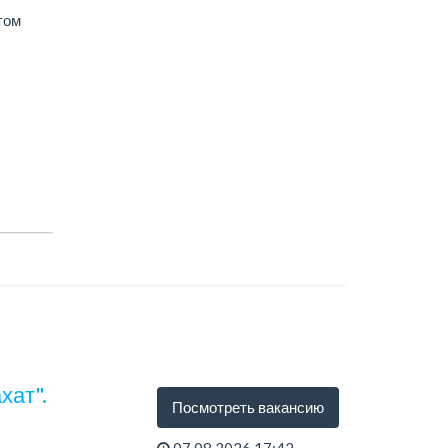
том
хат".
Посмотреть вакансию