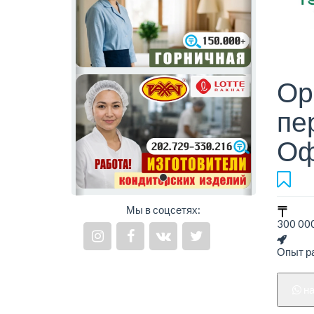
Ор
пе
Оф
Мы в соцсетях:
300 000
Опыт ра
н