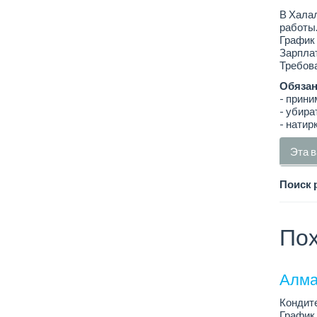
В Хала
работы
График 
Зарплат
Требова
Обязан
- прини
- убира
- натир
Эта в
Поиск 
Пох
Алма
Кондит
График 