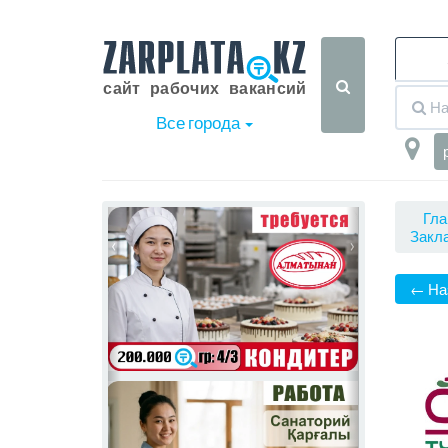
Все города
Гла
Закла
‹
›
← На