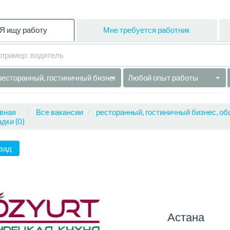
Я ищу работу
Мне требуется работник
ресторанный, гостиничный бизнес, общепит
Любой опыт работы
вная
Все вакансии
ресторанный, гостиничный бизнес, об
дки (0)
зад
Астана