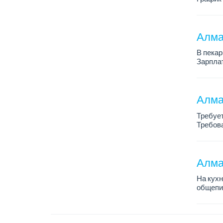
Зарплат
Условия
Алма
В пекар
Зарплат
График 
Требова
Алма
Требует
Требова
График 
Зарплат
Алма
На кухн
общепит
График р