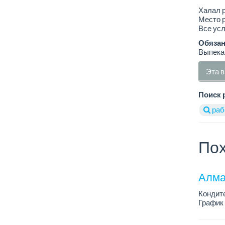
Халал р
Место р
Все ус
Обязан
Выпекат
Эта в
Поиск 
раб
Пох
Алма
Кондит
График 
Зарплат
Условия