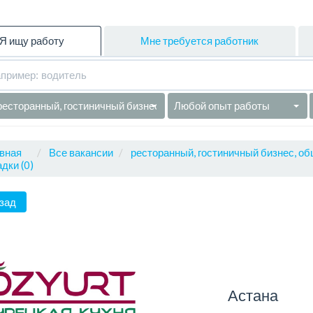
Я ищу работу
Мне требуется работник
ресторанный, гостиничный бизнес, общепит
Любой опыт работы
вная
Все вакансии
ресторанный, гостиничный бизнес, об
дки (0)
зад
Астана