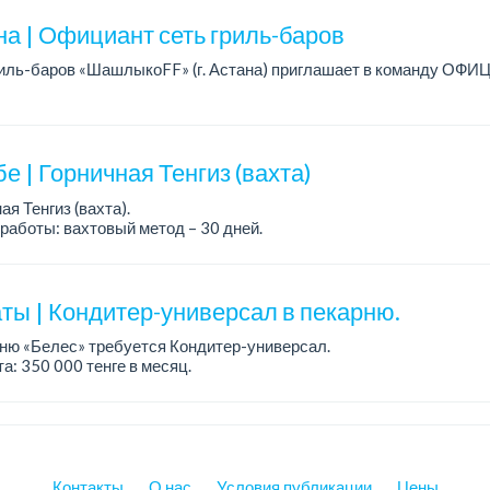
на | Официант сеть гриль-баров
риль-баров «ШашлыкоFF» (г. Астана) приглашает в команду ОФ
достойно зарабатывать и работать в дружной команде? Тогда м
: от 4...
е | Горничная Тенгиз (вахта)
ая Тенгиз (вахта).
работы: вахтовый метод – 30 дней.
ния: опыт работы по должности обязателен!
я:
вание и питание за счет работодат...
ты | Кондитер-универсал в пекарню.
ню «Белес» требуется Кондитер-универсал.
а: 350 000 тенге в месяц.
работы: 4/2, с 08.00 до 20.00.
ния: опыт работы....
Контакты
О нас
Условия публикации
Цены