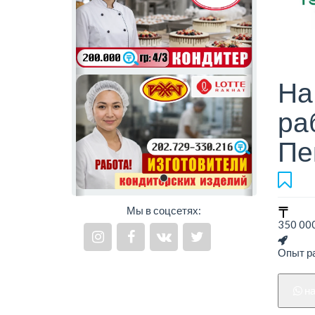
На
ра
Пе
Мы в соцсетях:
350 000
Опыт ра
н