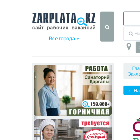
Все города
Гла
Закла
‹
›
← На