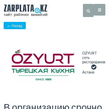
← Назад
OZYURT
сеть
рестороранов
Астана
В организацию срочно