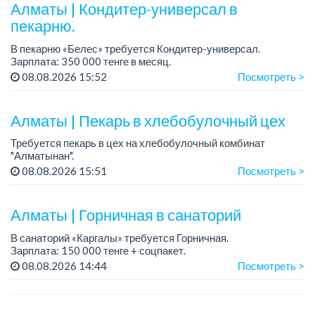
пред...
Алматы | Кондитер-универсал в
пекарню.
В пекарню «Белес» требуется Кондитер-универсал.
Зарплата: 350 000 тенге в месяц.
График работы: 4/2, с 08.00 до 20.00.
08.08.2026 15:52
Посмотреть >
Требования: опыт работы....
Алматы | Пекарь в хлебобулочный цех
Требуется пекарь в цех на хлебобулочный комбинат
"Алматынан".
Требования: начальное или среднее специальное
08.08.2026 15:51
Посмотреть >
образование.
График работы: 5/2.
Алматы | Горничная в санаторий
Зарплата: до 220 000 тенге в меся...
В санаторий «Каргалы» требуется Горничная.
Зарплата: 150 000 тенге + соцпакет.
График работы: 6/1, с 09.00 до 16.00, в субботу с 09:00 до
08.08.2026 14:44
Посмотреть >
12:00.
Все подробности обсуждаются на...