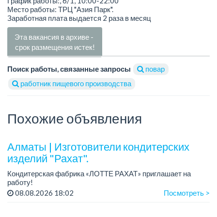
График работы:, 6/1, 10:00-22:00
Место работы: ТРЦ "Азия Парк".
Заработная плата выдается 2 раза в месяц
Эта вакансия в архиве -
срок размещения истек!
Поиск работы, связанные запросы
повар
работник пищевого производства
Похожие объявления
Алматы | Изготовители кондитерских
изделий "Рахат".
Кондитерская фабрика «ЛОТТЕ РАХАТ» приглашает на
работу!
График работы: сменный.
08.08.2026 18:02
Посмотреть >
Зарплата: от 202 729 до 330 216 тенге.
Условия: стабильная зарплата (указана с вычетом налогов),