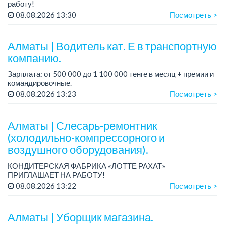
работу!
Зарплата: до 275 000 тенге.
08.08.2026 13:30
Посмотреть >
График работы: 5/2, с 08.00 до 17.00.
Условия: стабильная зарплата (указана с вычетом налогов),
п...
Алматы | Водитель кат. Е в транспортную
компанию.
Зарплата: от 500 000 до 1 100 000 тенге в месяц + премии и
командировочные.
Условия: постоянная занятость, бонусы и премии за
08.08.2026 13:23
Посмотреть >
качественную работу, комфортные условия, современный
автопарк.
...
Алматы | Слесарь-ремонтник
(холодильно-компрессорного и
воздушного оборудования).
КОНДИТЕРСКАЯ ФАБРИКА «ЛОТТЕ РАХАТ»
ПРИГЛАШАЕТ НА РАБОТУ!
График работы: сменный.
08.08.2026 13:22
Посмотреть >
Зарплата: от 206 000 до 310 700 тенге.
Условия: стабильная зарплата (указана с вычетом налогов),
пред...
Алматы | Уборщик магазина.