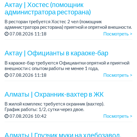
Актау | Хостес (помощник
администратора ресторана)
В ресторан требуется Хостес 2 чел (помощник
администратора ресторана) приятной и опрятной внешности.
Требования: ответственная, с опытом работы в ресторане,
07.08.2026 11:18
Посмотреть >
опрятной и приятной внешности, знани...
Актау | Официанты в караоке-бар
В караоке-бар требуются Официантки опрятной и приятной
внешности с опытом работы не менее 1 года,
совершеннолетние
07.08.2026 11:18
Посмотреть >
Мы предлагаем:
— Оклад +%
Алматы | Охранник-вахтер в ЖК
— Удобный сменный график
...
В жилой комплекс требуется охранник (вахтер).
График работы: 1/2, сутки через двое.
Требования: без вредных привычек. ...
07.08.2026 10:42
Посмотреть >
Алматы | Грузчик муки на хлебозавод.