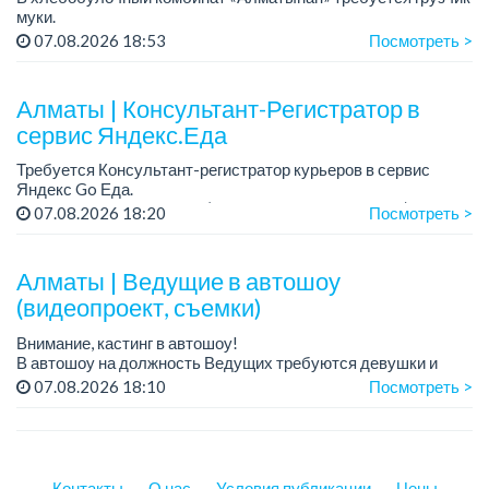
муки.
График работы: 5/2, с 09.00 до 18.00.
07.08.2026 18:53
Посмотреть >
Зарплата: до 200 000 тенге в месяц.
Обязанности: погрузка и выгрузка муки.
У...
Алматы | Консультант-Регистратор в
сервис Яндекс.Еда
Требуется Консультант-регистратор курьеров в сервис
Яндекс Go Еда.
Условия: работа в офисе (Абылай хана - Макатаева).
07.08.2026 18:20
Посмотреть >
График работы: 5/2, пятидневка, с 9 до 18 час.
Требован...
Алматы | Ведущие в автошоу
(видеопроект, съемки)
Внимание, кастинг в автошоу!
В автошоу на должность Ведущих требуются девушки и
парни. А также авто эксперты и авто перекупы.
07.08.2026 18:10
Посмотреть >
Преимущество для соискателей:
– знание автомоб...
Контакты
О нас
Условия публикации
Цены