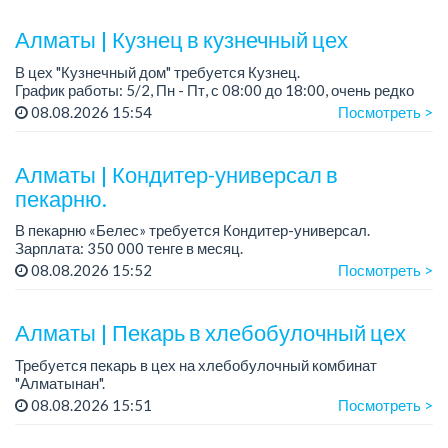
Алматы | Кузнец в кузнечный цех
В цех "Кузнечный дом" требуется Кузнец.
График работы: 5/2, Пн - Пт, с 08:00 до 18:00, очень редко
суббота.
08.08.2026 15:54
Посмотреть >
Зарплата: 300 000 - 500 000 тенге, сдельная.
Требования:
Алматы | Кондитер-универсал в
- о...
пекарню.
В пекарню «Белес» требуется Кондитер-универсал.
Зарплата: 350 000 тенге в месяц.
График работы: 4/2, с 08.00 до 20.00.
08.08.2026 15:52
Посмотреть >
Требования: опыт работы....
Алматы | Пекарь в хлебобулочный цех
Требуется пекарь в цех на хлебобулочный комбинат
"Алматынан".
Требования: начальное или среднее специальное
08.08.2026 15:51
Посмотреть >
образование.