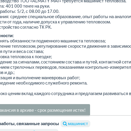
изводство TOO «ALMATY MAI» требуется машинист тепловоза.
а: 401 000 тенге на руки.
работы: 5/2, с 08.00 до 17.00.
ния: среднее специальное образование, опыт работы на аналоги
ти от года, наличие допуска к управлению тепловозом.
тройство согласно ТК РК.
ности:
нять обязанности подменного машиниста тепловоза;
ление тепловозом, регулирование скорости движения в зависимос
 пути и веса состава;
товка тепловоза к поездке;
дение за сигналами, состоянием состава и путей, контактной сети
нием стрелочных переводов, показаниями контрольно-измерите
в и др.;
изация и выполнение маневровых работ;
ведение необходимого служебного ремонта.
ко ценим вклад каждого сотрудника и предлагаем развиваться 
акансия в архиве - срок размещения истек!
работы, связанные запросы
машинист