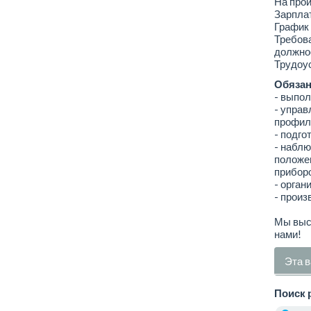
На про
Зарплат
График 
Требова
должнос
Трудоус
Обязан
- выпол
- управ
профиля
- подго
- наблю
положе
приборо
- орган
- произ
Мы высо
нами!
Эта в
Поиск 