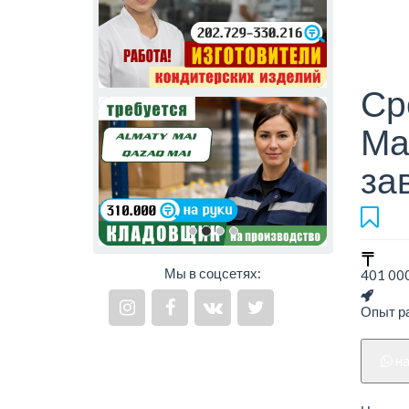
Ср
Ма
за
Мы в соцсетях:
401 000
Опыт ра
н