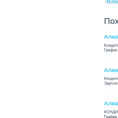
вод
Пох
Алма
Кондит
График 
Зарплат
Условия
Алма
Кондит
Зарплат
График 
Условия
Алма
КОНДИ
График 