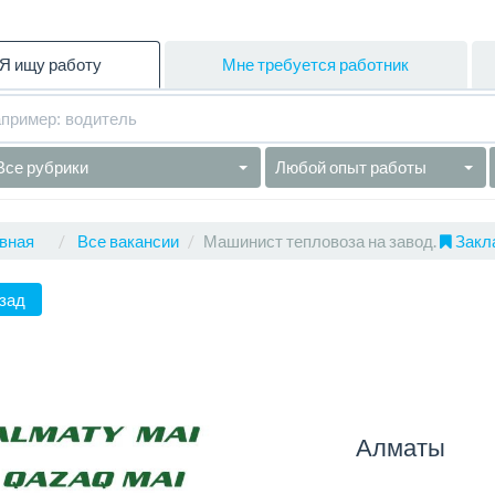
Я ищу работу
Мне требуется работник
Все рубрики
Любой опыт работы
вная
Все вакансии
Машинист тепловоза на завод.
Закла
зад
Алматы