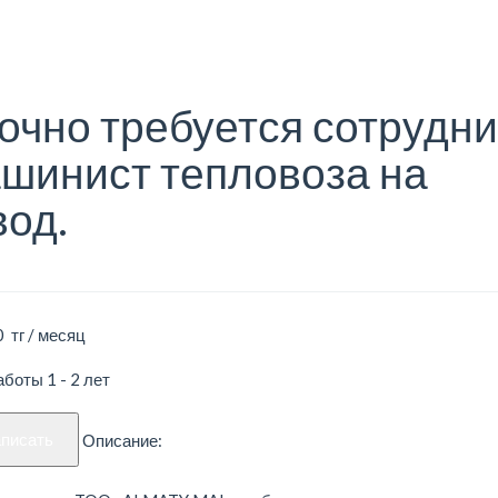
очно требуется сотрудни
шинист тепловоза на
вод.
 тг / месяц
боты 1 - 2 лет
аписать
Описание: