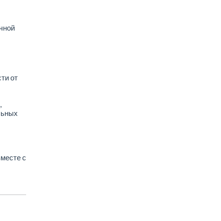
чной
ти от
,
льных
вместе с