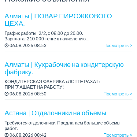
Алматы | ПОВАР ПИРОЖКОВОГО
ЦЕХА.
График работы: 2/2, с 08.00 до 20.00.
Зарплата: 210 000 тенге к начислению....
06.08.2026 08:53
Посмотреть >
Алматы | Кухрабочие на кондитерскую
фабрику.
КОНДИТЕРСКАЯ ФАБРИКА «ЛОТТЕ РАХАТ»
ПРИГЛАШАЕТ НА РАБОТУ!
Зарплата: от 120 000 до 180 000 тенге.
06.08.2026 08:50
Посмотреть >
График работы: сменный.
Условия: стабильная зарплата (указана с вычетом налогов),
пред...
Астана | Отделочники на объемы
Требуются отделочники. Предлагаем большие объемы
работ.
06.08.2026 08:42
Посмотреть >