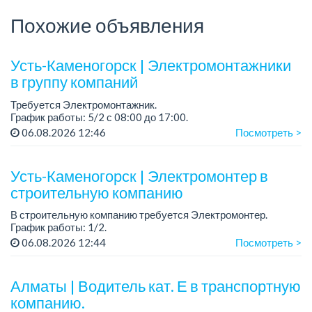
Похожие объявления
Усть-Каменогорск | Электромонтажники
в группу компаний
Требуется Электромонтажник.
График работы: 5/2 с 08:00 до 17:00.
06.08.2026 12:46
Посмотреть >
Официальное трудоустройство
Заработная плата на карту банка один раз в месяц.
Усть-Каменогорск | Электромонтер в
Требования:
строительную компанию
В строительную компанию требуется Электромонтер.
График работы: 1/2.
Зарплата: 350 000 тенге на карту банка.
06.08.2026 12:44
Посмотреть >
Место работы: р-н КШТ.
Официальное трудоустройство.
Алматы | Водитель кат. Е в транспортную
компанию.