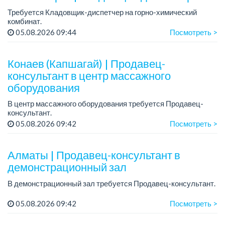
Требуется Кладовщик-диспетчер на горно-химический
комбинат.
График работы: 5/2, пятидневная рабочая неделя;
05.08.2026 09:44
Посмотреть >
Требования:
- среднее профессиональное образование по
соответствующему нап...
Конаев (Капшагай) | Продавец-
консультант в центр массажного
оборудования
В центр массажного оборудования требуется Продавец-
консультант.
Зарплата: от 180 000 до 300 000 тенге в месяц.
05.08.2026 09:42
Посмотреть >
Требования: активность, целеустремленность, позитив,
трудолюбие.
Гр...
Алматы | Продавец-консультант в
демонстрационный зал
В демонстрационный зал требуется Продавец-консультант.
График работы: 5/2, нормированный, с 08.30 до 18.00.
05.08.2026 09:42
Посмотреть >
Зарплата: от 200 000 до 300 000 тенге в месяц.