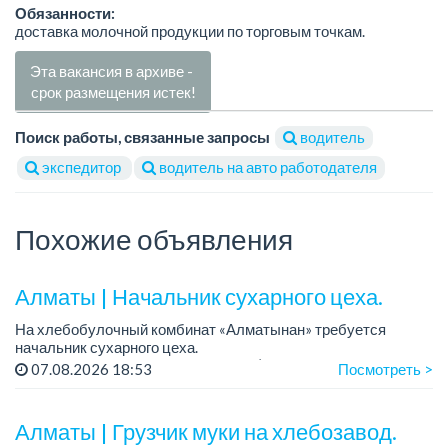
Обязанности:
доставка молочной продукции по торговым точкам.
Эта вакансия в архиве -
срок размещения истек!
Поиск работы, связанные запросы
водитель
экспедитор
водитель на авто работодателя
Похожие объявления
Алматы | Начальник сухарного цеха.
На хлебобулочный комбинат «Алматынан» требуется
начальник сухарного цеха.
Зарплата: от 300 000 тенге на руки (обсуждается на
07.08.2026 18:53
Посмотреть >
собеседовании).
График работы: 5/2.
Алматы | Грузчик муки на хлебозавод.
Требования: оп...