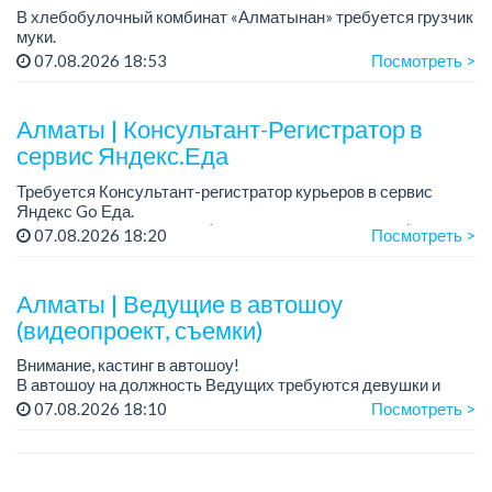
В хлебобулочный комбинат «Алматынан» требуется грузчик
муки.
График работы: 5/2, с 09.00 до 18.00.
07.08.2026 18:53
Посмотреть >
Зарплата: до 200 000 тенге в месяц.
Обязанности: погрузка и выгрузка муки.
У...
Алматы | Консультант-Регистратор в
сервис Яндекс.Еда
Требуется Консультант-регистратор курьеров в сервис
Яндекс Go Еда.
Условия: работа в офисе (Абылай хана - Макатаева).
07.08.2026 18:20
Посмотреть >
График работы: 5/2, пятидневка, с 9 до 18 час.
Требован...
Алматы | Ведущие в автошоу
(видеопроект, съемки)
Внимание, кастинг в автошоу!
В автошоу на должность Ведущих требуются девушки и
парни. А также авто эксперты и авто перекупы.
07.08.2026 18:10
Посмотреть >
Преимущество для соискателей:
– знание автомоб...