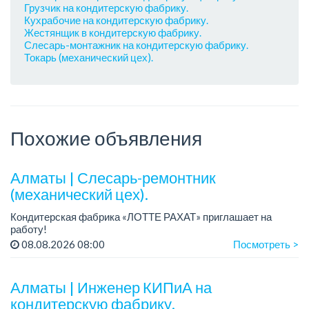
Грузчик на кондитерскую фабрику.
Кухрабочие на кондитерскую фабрику.
Жестянщик в кондитерскую фабрику.
Слесарь-монтажник на кондитерскую фабрику.
Токарь (механический цех).
Похожие объявления
Алматы | Слесарь-ремонтник
(механический цех).
Кондитерская фабрика «ЛОТТЕ РАХАТ» приглашает на
работу!
График работы: сменный.
08.08.2026 08:00
Посмотреть >
Зарплата: от 293 906 до 390 328 тенге.
Условия: стабильная зарплата (указана с вычетом налогов),
пред...
Алматы | Инженер КИПиА на
кондитерскую фабрику.