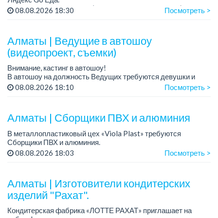
Условия: работа в офисе (Абылай хана - Макатаева).
08.08.2026 18:30
Посмотреть >
График работы: 5/2, пятидневка, с 9 до 18 час.
Требован...
Алматы | Ведущие в автошоу
(видеопроект, съемки)
Внимание, кастинг в автошоу!
В автошоу на должность Ведущих требуются девушки и
парни. А также авто эксперты и авто перекупы.
08.08.2026 18:10
Посмотреть >
Преимущество для соискателей:
– знание автомоб...
Алматы | Сборщики ПВХ и алюминия
В металлопластиковый цех «Viola Plast» требуются
Сборщики ПВХ и алюминия.
График работы: 5/2, с 08.00 до 17.00.
08.08.2026 18:03
Посмотреть >
Зарплата: от 300 000 тенге.
По всем вопросам обращаться по теле...
Алматы | Изготовители кондитерских
изделий "Рахат".
Кондитерская фабрика «ЛОТТЕ РАХАТ» приглашает на