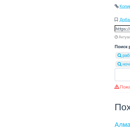
Копи
Доба
Актуал
Поиск 
раб
ноч
Пожа
Пох
Алма