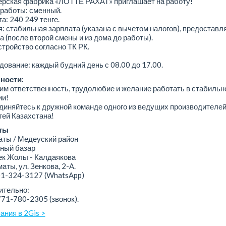
ерская фабрика «ЛОТТЕ РАХАТ» приглашает на работу!
работы: сменный.
а: 240 249 тенге.
: стабильная зарплата (указана с вычетом налогов), предоставл
а (после второй смены и из дома до работы).
тройство согласно ТК РК.
ование: каждый будний день с 08.00 до 17.00.
ности:
м ответственность, трудолюбие и желание работать в стабильн
ии!
иняйтесь к дружной команде одного из ведущих производителе
ей Казахстана!
ты
ы / Медеуский район
ный базар
 Жолы - Калдаякова
аты, ул. Зенкова, 2-А.
01-324-3127
(WhatsApp)
ительно:
771-780-2305 (звонок).
ания в 2Gis >