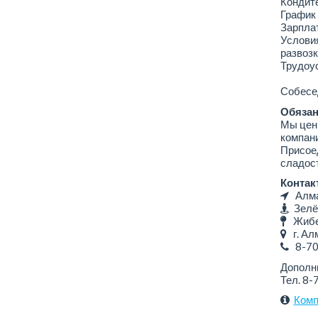
Кондит
График 
Зарплат
Условия
развозк
Трудоус
Собесед
Обязан
Мы цени
компан
Присоед
сладост
Контак
Алмат
Зелё
Жибек
г. Алм
8-7
Дополн
Тел. 8-
Комп