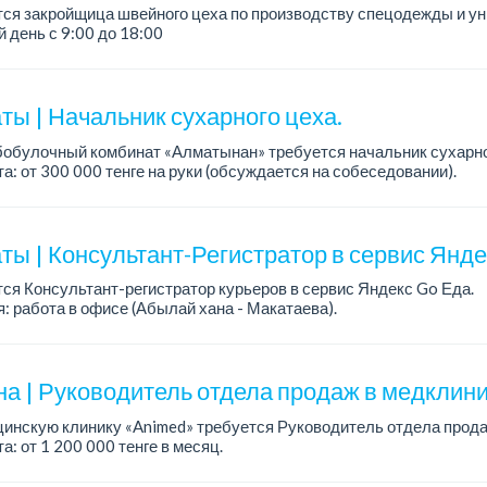
тся закройщица швейного цеха по производству спецодежды и 
 день с 9:00 до 18:00
официальное трудоустройство...
ты | Начальник сухарного цеха.
обулочный комбинат «Алматынан» требуется начальник сухарно
а: от 300 000 тенге на руки (обсуждается на собеседовании).
работы: 5/2.
ия: оп...
ты | Консультант-Регистратор в сервис Янд
ся Консультант-регистратор курьеров в сервис Яндекс Go Еда.
: работа в офисе (Абылай хана - Макатаева).
работы: 5/2, пятидневка, с 9 до 18 час.
н...
на | Руководитель отдела продаж в медклини
инскую клинику «Animed» требуется Руководитель отдела прода
а: от 1 200 000 тенге в месяц.
работы: 5/2, с 10.00 до 19.00.
ния: опыт работы руководителем...