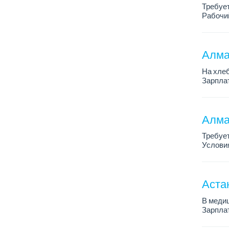
Требуе
Рабочий
Только 
Алма
На хлеб
Зарплат
График 
Требован
Алма
Требует
Условия
График 
Требова
Аста
В медиц
Зарплат
График 
Требова