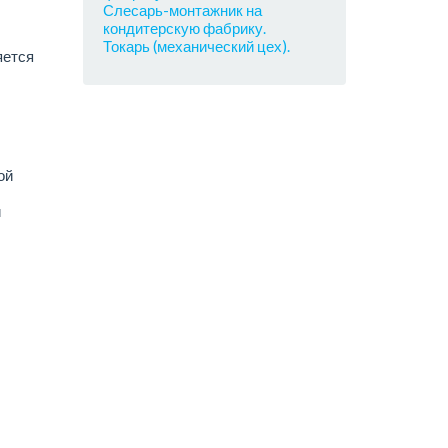
Слесарь-монтажник на
кондитерскую фабрику.
Токарь (механический цех).
яется
ой
й