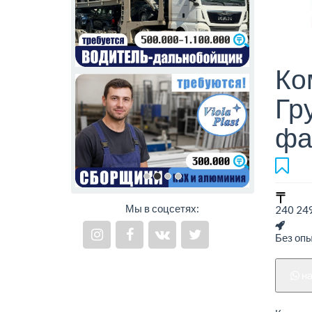
Ко
Гр
фа
Мы в соцсетях:
240 249
Без оп
н