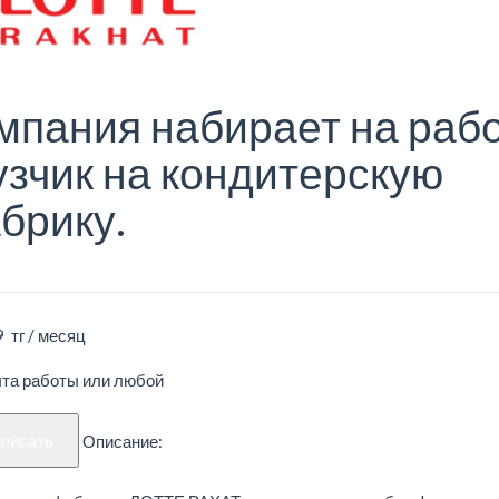
мпания набирает на раб
узчик на кондитерскую
брику.
 тг / месяц
ыта работы или любой
аписать
Описание: