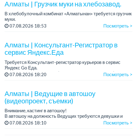
Алматы | Грузчик муки на хлебозавод.
Требования: оп...
В хлебобулочный комбинат «Алматынан» требуется грузчик
муки.
График работы: 5/2, с 09.00 до 18.00.
07.08.2026 18:53
Посмотреть >
Зарплата: до 200 000 тенге в месяц.
Обязанности: погрузка и выгрузка муки.
У...
Алматы | Консультант-Регистратор в
сервис Яндекс.Еда
Требуется Консультант-регистратор курьеров в сервис
Яндекс Go Еда.
Условия: работа в офисе (Абылай хана - Макатаева).
07.08.2026 18:20
Посмотреть >
График работы: 5/2, пятидневка, с 9 до 18 час.
Требован...
Алматы | Ведущие в автошоу
(видеопроект, съемки)
Внимание, кастинг в автошоу!
В автошоу на должность Ведущих требуются девушки и
парни. А также авто эксперты и авто перекупы.
07.08.2026 18:10
Посмотреть >
Преимущество для соискателей: