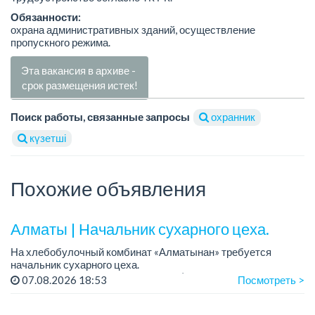
Обязанности:
охрана административных зданий, осуществление
пропускного режима.
Эта вакансия в архиве -
срок размещения истек!
Поиск работы, связанные запросы
охранник
күзетші
Похожие объявления
Алматы | Начальник сухарного цеха.
На хлебобулочный комбинат «Алматынан» требуется
начальник сухарного цеха.
Зарплата: от 300 000 тенге на руки (обсуждается на
07.08.2026 18:53
Посмотреть >
собеседовании).
График работы: 5/2.