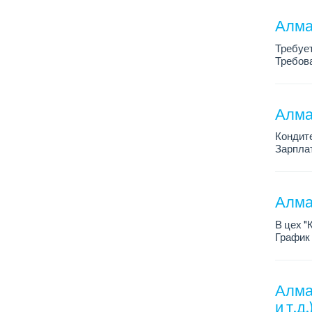
Алма
Требует
Требова
График 
Зарплат
Алма
Кондит
Зарплат
График 
Условия
Алма
В цех "
График 
Зарплат
Требов
- о...
Алма
и т.д.