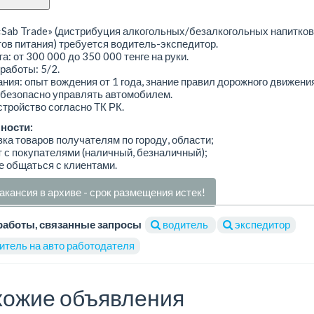
Sab Trade» (дистрибуция алкогольных/безалкогольных напитков
ов питания) требуется водитель-экспедитор.
а: от 300 000 до 350 000 тенге на руки.
работы: 5/2.
ния: опыт вождения от 1 года, знание правил дорожного движения
 безопасно управлять автомобилем.
тройство согласно ТК РК.
ности:
вка товаров получателям по городу, области;
т с покупателями (наличный, безналичный);
е общаться с клиентами.
акансия в архиве - срок размещения истек!
работы, связанные запросы
водитель
экспедитор
итель на авто работодателя
ожие объявления