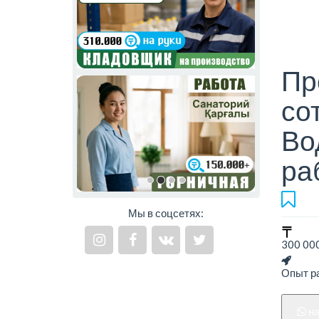
Пр
со
Во
ра
Мы в соцсетях:
300 000
Опыт ра
н