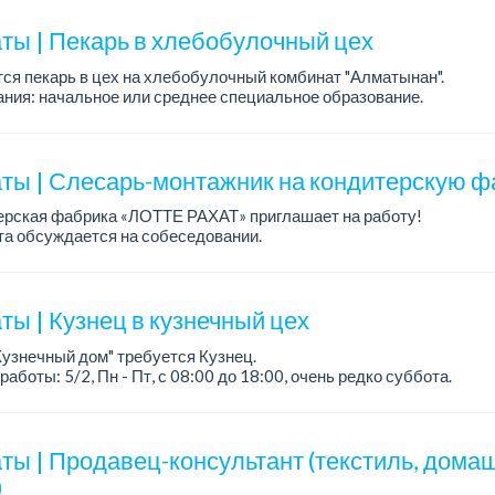
ты | Пекарь в хлебобулочный цех
ся пекарь в цех на хлебобулочный комбинат "Алматынан".
ния: начальное или среднее специальное образование.
работы: 5/2.
а: до 220 000 тенге в меся...
ты | Слесарь-монтажник на кондитерскую ф
ерская фабрика «ЛОТТЕ РАХАТ» приглашает на работу!
а обсуждается на собеседовании.
работы: сменный.
: стабильная зарплата (указана с вычетом налогов), пред...
ты | Кузнец в кузнечный цех
Кузнечный дом" требуется Кузнец.
работы: 5/2, Пн - Пт, с 08:00 до 18:00, очень редко суббота.
а: 300 000 - 500 000 тенге, сдельная.
ания:
ты | Продавец-консультант (текстиль, дома
)