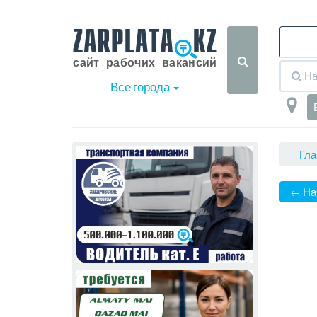
Все города
Гла
← На