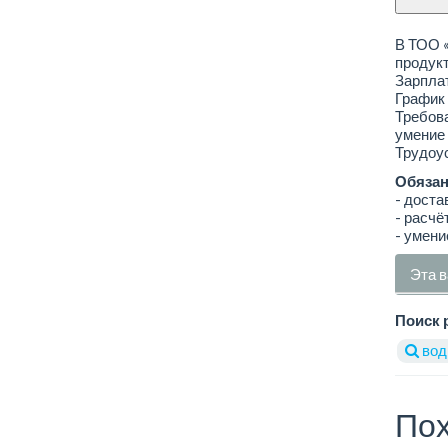
В ТОО «
продукт
Зарплат
График 
Требова
умение
Трудоус
Обязан
- доста
- расчё
- умени
Эта в
Поиск 
вод
Пох