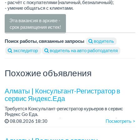
- расчёт с покупателями (наличный, безналичный);
- умение общаться с клиентами.
Эта вакансия в архиве -
срок размещения истек!
Поиск работы, связанные запросы
водитель
экспедитор
водитель на авто работодателя
Похожие объявления
Алматы | Консультант-Регистратор в
сервис Яндекс.Еда
Требуется Консультант-регистратор курьеров в сервис
Яндекс Go Еда.
Условия: работа в офисе (Абылай хана - Макатаева).
08.08.2026 18:30
Посмотреть >
График работы: 5/2, пятидневка, с 9 до 18 час.
Требован...