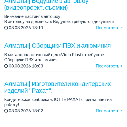
Алматы | Ведущие в автошоу
(видеопроект, съемки)
Внимание, кастинг в автошоу!
В автошоу на должность Ведущих требуются девушки и
парни. А также авто эксперты и авто перекупы.
08.08.2026 18:10
Посмотреть >
Преимущество для соискателей:
– знание автомоб...
Алматы | Сборщики ПВХ и алюминия
В металлопластиковый цех «Viola Plast» требуются
Сборщики ПВХ и алюминия.
График работы: 5/2, с 08.00 до 17.00.
08.08.2026 18:03
Посмотреть >
Зарплата: от 300 000 тенге.
По всем вопросам обращаться по теле...
Алматы | Изготовители кондитерских
изделий "Рахат".
Кондитерская фабрика «ЛОТТЕ РАХАТ» приглашает на
работу!
График работы: сменный.
08.08.2026 18:02
Посмотреть >
Зарплата: от 202 729 до 330 216 тенге.
Условия: стабильная зарплата (указана с вычетом налогов),
пред...